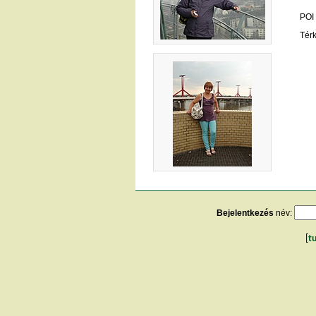
POI
Tér
Bejelentkezés
név:
[
t