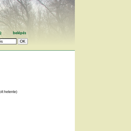
Q
belépés
lt hetente)