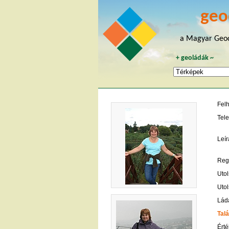
geo
a Magyar Geoc
+
geoládák
~
Fel
Tele
Leír
Regi
Utol
Utol
Lád
Talá
Érté