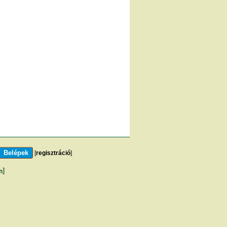
[
regisztráció
]
m
]