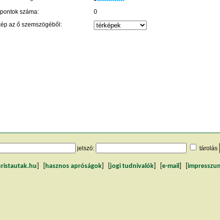
 pontok száma:
0
kép az ő szemszögéből:
jelszó:
tárolás
uristautak.hu
] [
hasznos apróságok
] [
jogi tudnivalók
] [
e-mail
] [
impresszu