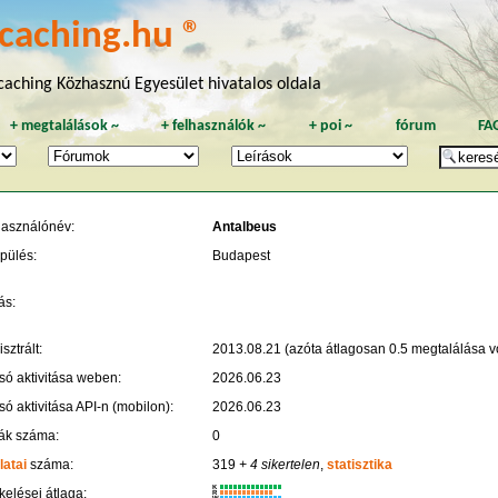
caching.hu ®
aching Közhasznú Egyesület hivatalos oldala
+
megtalálások
~
+
felhasználók
~
+
poi
~
fórum
FA
használónév:
Antalbeus
pülés:
Budapest
ás:
sztrált:
2013.08.21 (azóta átlagosan 0.5 megtalálása vo
só aktivitása weben:
2026.06.23
só aktivitása API-n (mobilon):
2026.06.23
ák száma:
0
latai
száma:
319
+ 4 sikertelen
,
statisztika
K
kelései átlaga:
R
W