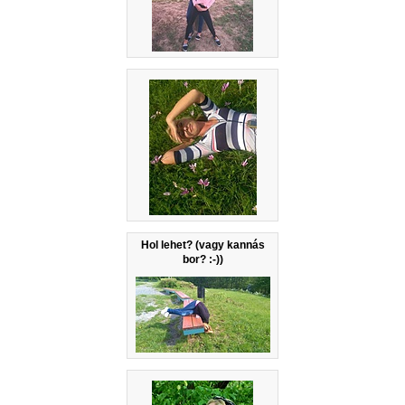
Hol lehet? (vagy kannás
bor? :-))