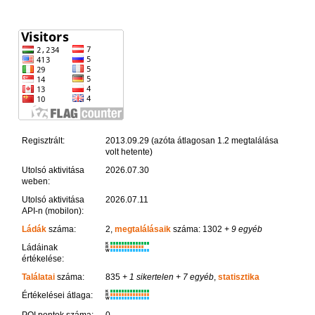
Regisztrált:
2013.09.29 (azóta átlagosan 1.2 megtalálása
volt hetente)
Utolsó aktivitása
2026.07.30
weben:
Utolsó aktivitása
2026.07.11
API-n (mobilon):
Ládák
száma:
2,
megtalálásaik
száma: 1302
+ 9 egyéb
K
Ládáinak
R
W
értékelése:
Találatai
száma:
835
+ 1 sikertelen
+ 7 egyéb
,
statisztika
K
Értékelései átlaga:
R
W