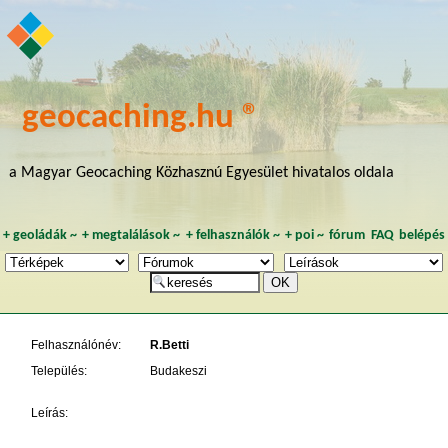
geocaching.hu ®
a Magyar Geocaching Közhasznú Egyesület hivatalos oldala
+
geoládák
~
+
megtalálások
~
+
felhasználók
~
+
poi
~
fórum
FAQ
belépés
Felhasználónév:
R.Betti
Település:
Budakeszi
Leírás: