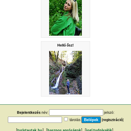
Helló ősz!
Bejelentkezés
név:
jelszó:
tárolás
[
regisztráció
]
[
turistautak.hu
] [
hasznos apróságok
] [
jogi tudnivalók
]