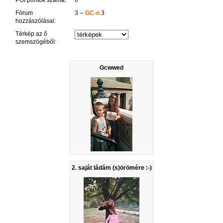
POI pontok száma:
0
Fórum
3 --
GC-n
3
hozzászólásai:
Térkép az ő
szemszögéből:
Gcwwed
2. saját ládám (s)örömére :-)