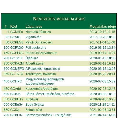
Nevezetes megtalálások
#
Kód
Láda neve
Megtalálás ideje
1
GCNoFo
Normafa Fókusza
2013-10-12 11:15
25
GCVIG
Vigadó-tér
2017-10-20 18:00
50
GCPEVE
Petőfi Dunavecsén
2017-11-04 15:00
100
GCFADO
Fóti adótorony
2019-03-15 13:34
150
GCPENC
Penci Obszervatórium
2019-09-14 14:27
200
GCJPLT
Újépület
2020-01-13 18:36
250
GCKAZM
Albertkázmér
2020-02-19 16:12
300
GCMEFO
A Rekettyés-forrás, és tó
2020-03-15 13:05
350
GCTKTO
Törökmezei tavacska
2020-05-23 20:41
Magyarország legnagyobb
400
GCHPC
2020-07-03 15:39
szuperszámítógépe
450
GCArbi
Kecskeméti Arborétum
2020-07-27 12:47
500
GCBJK
Béres József Emlékláda, Kisvárda
2020-08-09 18:02
550
GCKUTY
Kutyavár
2020-09-16 13:25
600
GCBuSv
Buda Svájca
2020-11-29 14:11
650
GCSzi
Sziráki séta
2021-02-26 13:51
700
GCBF07
Börzsönyi források - Csurgó-kút
2021-04-14 16:36