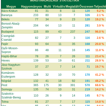
Magyarországi statisztika
Megye
Hagyományos
Multi
Virtuális
Megtalált
Összesen
Teljesít
Bács-Kiskun
81
31
8
11
120
9.2 %
Baranya
233
80
13
7
326
2.1 %
Békés
77
34
9
23
120
19.2 %
Borsod-Abaúj-
204
64
13
11
281
3.9 %
Zemplén
Budapest
115
89
43
237
247
96.0 %
Csongrád-
82
27
7
3
116
2.6 %
Csanád
Fejér
93
64
11
35
168
20.8 %
Győr-Moson-
86
48
11
16
145
11.0 %
Sopron
Hajdú-Bihar
78
26
7
26
111
23.4 %
Heves
139
53
19
61
211
28.9 %
Jász-Nagykun-
37
27
7
14
71
19.7 %
Szolnok
Komárom-
128
32
10
70
170
41.2 %
Esztergom
Nógrád
132
41
18
92
191
48.2 %
Pest
365
175
30
391
570
68.6 %
Somogy
135
74
10
31
219
14.2 %
Szabolcs-
110
26
9
14
145
9.7 %
Szatmár-Bereg
Tolna
81
27
7
17
115
14.8 %