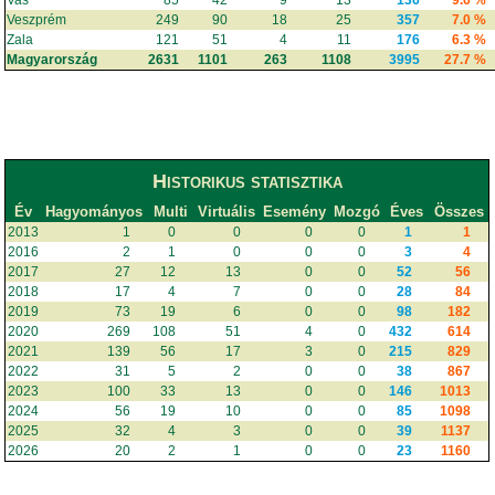
Vas
85
42
9
13
136
9.6 %
Veszprém
249
90
18
25
357
7.0 %
Zala
121
51
4
11
176
6.3 %
Magyarország
2631
1101
263
1108
3995
27.7 %
Historikus statisztika
Év
Hagyományos
Multi
Virtuális
Esemény
Mozgó
Éves
Összes
2013
1
0
0
0
0
1
1
2016
2
1
0
0
0
3
4
2017
27
12
13
0
0
52
56
2018
17
4
7
0
0
28
84
2019
73
19
6
0
0
98
182
2020
269
108
51
4
0
432
614
2021
139
56
17
3
0
215
829
2022
31
5
2
0
0
38
867
2023
100
33
13
0
0
146
1013
2024
56
19
10
0
0
85
1098
2025
32
4
3
0
0
39
1137
2026
20
2
1
0
0
23
1160