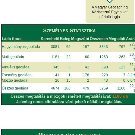
A Magyar Geocaching
Közhasznú Egyesület
pártoló tagja
Személyes Statisztika
Láda típus
Kereshető
Beteg
Megszűnt
Összesen
Megtalált
Arán
22
Hagyományos geoláda
3081
65
197
3343
767
20
Multi geoláda
1181
22
60
1263
263
31
Virtuális geoláda
345
3
42
390
123
Esemény geoláda
41
1
178
220
7
3,2
Mozgó geoláda
26
15
2
43
0
0,0
22
Összes geoláda
4674
106
479
5259
1160
1160 db
Összes megtalálás a mozgók ismételt megtalálásával:
Jelenleg nincs elbírálásra váró jelszó nélküli megtalálás.