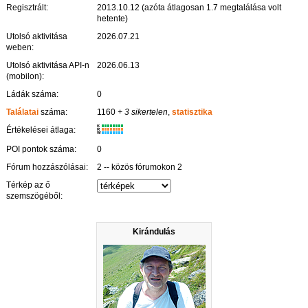
Regisztrált:
2013.10.12 (azóta átlagosan 1.7 megtalálása volt
hetente)
Utolsó aktivitása
2026.07.21
weben:
Utolsó aktivitása API-n
2026.06.13
(mobilon):
Ládák száma:
0
Találatai
száma:
1160
+ 3 sikertelen
,
statisztika
K
Értékelései átlaga:
R
W
POI pontok száma:
0
Fórum hozzászólásai:
2 -- közös fórumokon 2
Térkép az ő
szemszögéből:
Kirándulás