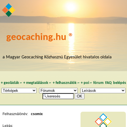
geocaching.hu ®
a Magyar Geocaching Közhasznú Egyesület hivatalos oldala
+
geoládák
~
+
megtalálások
~
+
felhasználók
~
+
poi
~
fórum
FAQ
belépés
Felhasználónév:
csomix
Leírás: