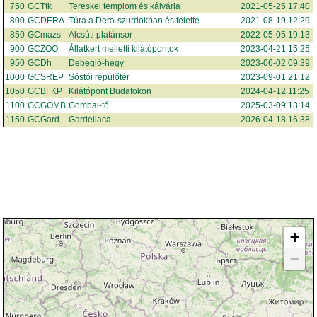
750
GCTtk
Tereskei templom és kálvária
2021-05-25 17:40
800
GCDERA
Túra a Dera-szurdokban és felette
2021-08-19 12:29
850
GCmazs
Alcsúti platánsor
2022-05-05 19:13
900
GCZOO
Állatkert melletti kilátópontok
2023-04-21 15:25
950
GCDh
Debegió-hegy
2023-06-02 09:39
1000
GCSREP
Sóstói repülőtér
2023-09-01 21:12
1050
GCBFKP
Kilátópont Budafokon
2024-04-12 11:25
1100
GCGOMB
Gombai-tó
2025-03-09 13:14
1150
GCGard
Gardellaca
2026-04-18 16:38
+
−