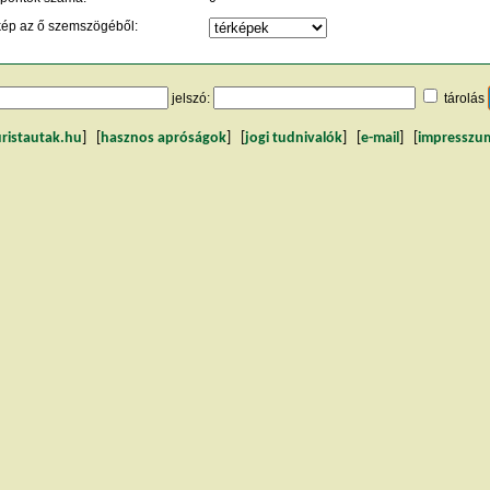
kép az ő szemszögéből:
jelszó:
tárolás
uristautak.hu
] [
hasznos apróságok
] [
jogi tudnivalók
] [
e-mail
] [
impresszu