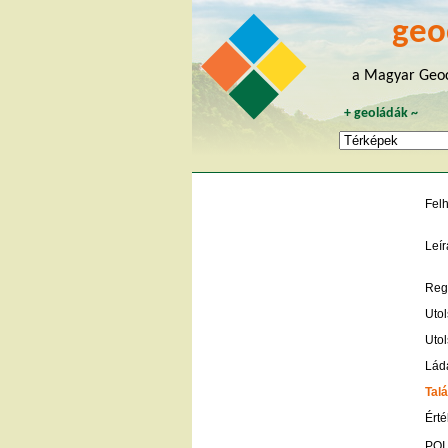
geo
a Magyar Geoc
+
geoládák
~
Fel
Leír
Regi
Utol
Utol
Lád
Talá
Érté
POI