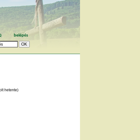
Q
belépés
lt hetente)