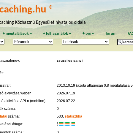
caching.hu ®
aching Közhasznú Egyesület hivatalos oldala
+
megtalálások
~
+
felhasználók
~
+
poi
~
fórum
FA
használónév:
zsuzsi es sanyi
ás:
sztrált:
2013.10.19 (azóta átlagosan 0.8 megtalálása vo
só aktivitása weben:
2026.07.19
só aktivitása API-n (mobilon):
2026.07.22
ák száma:
0
latai
száma:
533,
statisztika
K
kelései átlaga:
R
W
 pontok száma:
0