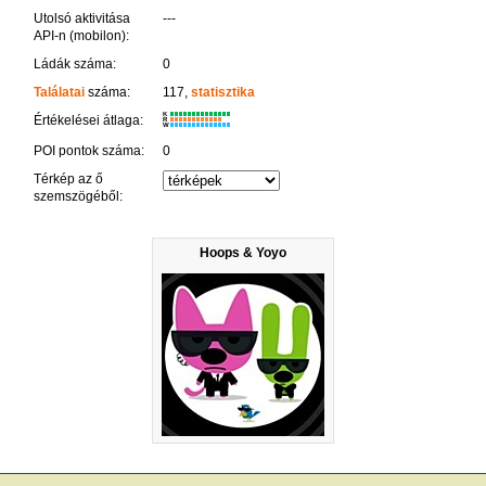
Utolsó aktivitása
---
API-n (mobilon):
Ládák száma:
0
Találatai
száma:
117,
statisztika
K
Értékelései átlaga:
R
W
POI pontok száma:
0
Térkép az ő
szemszögéből:
Hoops & Yoyo