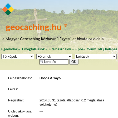
geocaching.hu ®
a Magyar Geocaching Közhasznú Egyesület hivatalos oldala
+
geoládák
~
+
megtalálások
~
+
felhasználók
~
+
poi
~
fórum
FAQ
belépés
Felhasználónév:
Hoops & Yoyo
Leírás:
Regisztrált:
2014.05.31 (azóta átlagosan 0.2 megtalálása
volt hetente)
Utolsó aktivitása
---
weben: