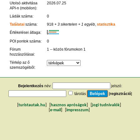
Utolsó aktivitása
2026.07.25
API-n (mobilon):
Ládák száma:
0
Találatai
száma:
918
+ 3 sikertelen
+ 1 egyéb
,
statisztika
K
Értékelései átlaga:
R
W
POI pontok száma:
0
Fórum
1 -- közös fórumokon 1
hozzászólásai:
Térkép az ő
szemszögéből:
Bejelentkezés
név:
jelszó:
tárolás
[
regisztráció
]
[
turistautak.hu
] [
hasznos apróságok
] [
jogi tudnivalók
]
[
e-mail
] [
impresszum
]