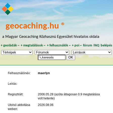
geocaching.hu ®
a Magyar Geocaching Közhasznú Egyesület hivatalos oldala
+
geoládák
~
+
megtalálások
~
+
felhasználók
~
+
poi
~
fórum
FAQ
belépés
Felhasználónév:
maerlyn
Leírás:
Regisztrált:
2006.05.28 (azóta átlagosan 0.9 megtalálása
volt hetente)
Utolsó aktivitása
2026.08.06
weben: