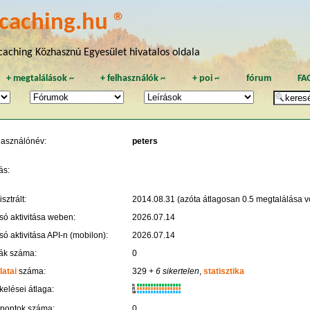
caching.hu ®
aching Közhasznú Egyesület hivatalos oldala
+
megtalálások
~
+
felhasználók
~
+
poi
~
fórum
FA
használónév:
peters
ás:
sztrált:
2014.08.31 (azóta átlagosan 0.5 megtalálása vo
só aktivitása weben:
2026.07.14
só aktivitása API-n (mobilon):
2026.07.14
ák száma:
0
latai
száma:
329
+ 6 sikertelen
,
statisztika
K
kelései átlaga:
R
W
 pontok száma:
0