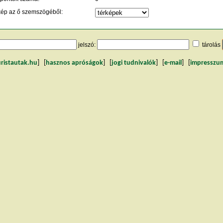
kép az ő szemszögéből:
jelszó:
tárolás
uristautak.hu
] [
hasznos apróságok
] [
jogi tudnivalók
] [
e-mail
] [
impresszu