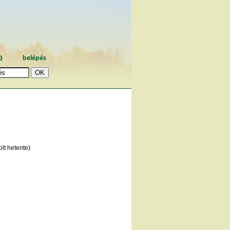
Q
belépés
lt hetente)