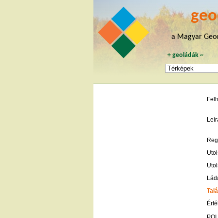
geo
a Magyar Geoc
+
geoládák
~
Fel
Leír
Regi
Utol
Utol
Lád
Talá
Érté
POI