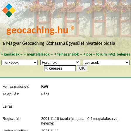
geocaching.hu ®
a Magyar Geocaching Közhasznú Egyesület hivatalos oldala
+
geoládák
~
+
megtalálások
~
+
felhasználók
~
+
poi
~
fórum
FAQ
belépés
Felhasználónév:
KiVi
Település:
Pécs
Leírás:
Regisztrált:
2001.11.18 (azóta átlagosan 0.4 megtalálása volt
hetente)
Utolsó aktivitása
2025.11.11