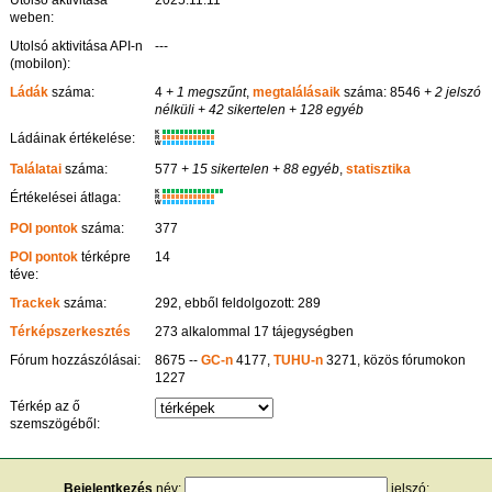
weben:
Utolsó aktivitása API-n
---
(mobilon):
Ládák
száma:
4
+ 1 megszűnt
,
megtalálásaik
száma: 8546
+ 2 jelszó
nélküli
+ 42 sikertelen
+ 128 egyéb
K
Ládáinak értékelése:
R
W
Találatai
száma:
577
+ 15 sikertelen
+ 88 egyéb
,
statisztika
K
Értékelései átlaga:
R
W
POI pontok
száma:
377
POI pontok
térképre
14
téve:
Trackek
száma:
292, ebből feldolgozott: 289
Térképszerkesztés
273 alkalommal 17 tájegységben
Fórum hozzászólásai:
8675 --
GC-n
4177,
TUHU-n
3271, közös fórumokon
1227
Térkép az ő
szemszögéből:
Bejelentkezés
név:
jelszó: