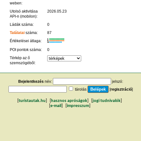
weben:
Utolsó aktivitása
2026.05.23
API-n (mobilon):
Ládák száma:
0
Találatai
száma:
87
K
Értékelései átlaga:
R
W
POI pontok száma:
0
Térkép az ő
szemszögéből:
Bejelentkezés
név:
jelszó:
tárolás
[
regisztráció
]
[
turistautak.hu
] [
hasznos apróságok
] [
jogi tudnivalók
]
[
e-mail
] [
impresszum
]