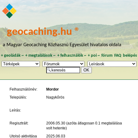
geocaching.hu ®
a Magyar Geocaching Közhasznú Egyesület hivatalos oldala
+
geoládák
~
+
megtalálások
~
+
felhasználók
~
+
poi
~
fórum
FAQ
belépés
Felhasználónév:
Mordor
Település:
Nagykőrös
Leírás:
Regisztrált:
2006.05.30 (azóta átlagosan 0.1 megtalálása
volt hetente)
Utolsó aktivitása
2025.06.03