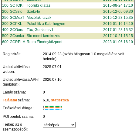
100
GCTOKI
Tobruki kilátás
2015-08-24 17:10
200
GCSzto
Széki-tó
2015-12-05 09:30
250
GCMezT
Mezőlaki tavak
2015-12-23 15:35
300
GCPKL
Pokol-lik a Kab-hegyen
2016-01-16 14:10
400
GCGors
Tác, Gorsium v1
2017-01-28 15:32
500
GCsmku
Sió menti kerekezés
2017-10-21 15:15
600
GCRELM
Retro Élményközpont
2023-01-06 16:10
Regisztrált:
2014.09.23 (azóta átlagosan 1.0 megtalálása volt
hetente)
Utolsó aktivitása
2025.07.01
weben:
Utolsó aktivitása API-n
2026.07.10
(mobilon):
Ládák száma:
0
Találatai
száma:
610,
statisztika
K
Értékelései átlaga:
R
W
POI pontok száma:
0
Térkép az ő
szemszögéből: