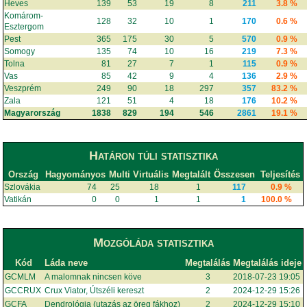
Heves
139
53
19
8
211
3.8 %
Komárom-
128
32
10
1
170
0.6 %
Esztergom
Pest
365
175
30
5
570
0.9 %
Somogy
135
74
10
16
219
7.3 %
Tolna
81
27
7
1
115
0.9 %
Vas
85
42
9
4
136
2.9 %
Veszprém
249
90
18
297
357
83.2 %
Zala
121
51
4
18
176
10.2 %
Magyarország
1838
829
194
546
2861
19.1 %
Határon túli statisztika
Ország
Hagyományos
Multi
Virtuális
Megtalált
Összesen
Teljesítés
Szlovákia
74
25
18
1
117
0.9 %
Vatikán
0
0
1
1
1
100.0 %
Mozgóláda statisztika
Kód
Láda neve
Megtalálás
Megtalálás ideje
GCMLM
A malomnak nincsen köve
3
2018-07-23 19:05
GCCRUX
Crux Viator, Útszéli kereszt
2
2024-12-29 15:26
GCFA
Dendrológia (utazás az öreg fákhoz)
2
2024-12-29 15:10