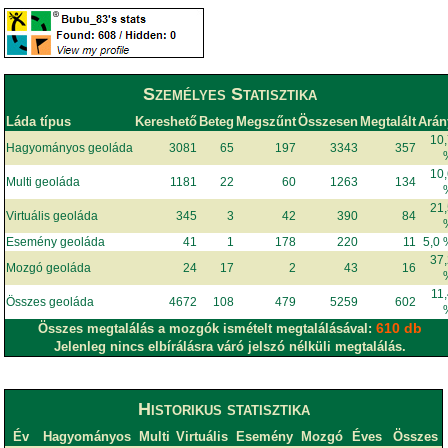
Személyes Statisztika
Láda típus
Kereshető
Beteg
Megszűnt
Összesen
Megtalált
Arán
10
Hagyományos geoláda
3081
65
197
3343
357
10
Multi geoláda
1181
22
60
1263
134
21
Virtuális geoláda
345
3
42
390
84
Esemény geoláda
41
1
178
220
11
5,0
37
Mozgó geoláda
24
17
2
43
16
11
Összes geoláda
4672
108
479
5259
602
610 db
Összes megtalálás a mozgók ismételt megtalálásával:
Jelenleg nincs elbírálásra váró jelszó nélküli megtalálás.
Historikus statisztika
Év
Hagyományos
Multi
Virtuális
Esemény
Mozgó
Éves
Összes