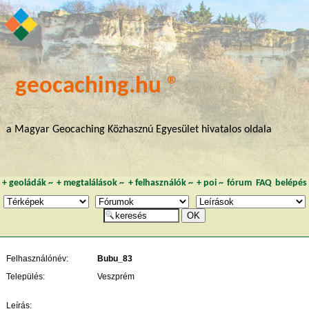
geocaching.hu ®
a Magyar Geocaching Közhasznú Egyesület hivatalos oldala
+
geoládák
~
+
megtalálások
~
+
felhasználók
~
+
poi
~
fórum
FAQ
belépés
Felhasználónév:
Bubu_83
Település:
Veszprém
Leírás: