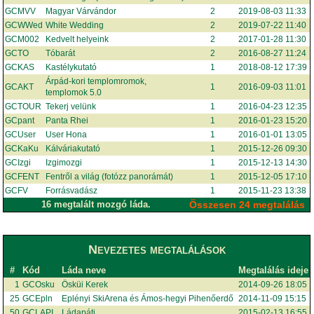
GCMVV
Magyar Várvándor
2
2019-08-03 11:33
GCWWed
White Wedding
2
2019-07-22 11:40
GCM002
Kedvelt helyeink
2
2017-01-28 11:30
GCTO
Tóbarát
2
2016-08-27 11:24
GCKAS
Kastélykutató
1
2018-08-12 17:39
Árpád-kori templomromok,
GCAKT
1
2016-09-03 11:01
templomok 5.0
GCTOUR
Tekerj velünk
1
2016-04-23 12:35
GCpant
Panta Rhei
1
2016-01-23 15:20
GCUser
User Hona
1
2016-01-01 13:05
GCKaKu
Kálváriakutató
1
2015-12-26 09:30
GCIzgi
Izgimozgi
1
2015-12-13 14:30
GCFENT
Fentről a világ (fotózz panorámát)
1
2015-12-05 17:10
GCFV
Forrásvadász
1
2015-11-23 13:38
16 megtalált mozgó láda.
Összesen 24 megtalálás
Nevezetes megtalálások
#
Kód
Láda neve
Megtalálás ideje
1
GCOsku
Ösküi Kerek
2014-09-26 18:05
25
GCEpln
Eplényi SkiArena és Ámos-hegyi Pihenőerdő
2014-11-09 15:15
50
GCLAPI
Ládapáti
2015-02-13 16:55