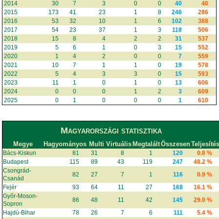
2014
30
7
3
0
0
40
40
2015
173
41
23
1
8
246
286
2016
53
32
10
1
6
102
388
2017
54
23
37
1
3
118
506
2018
15
8
4
2
2
31
537
2019
5
6
1
0
3
15
552
2020
1
4
2
0
0
7
559
2021
10
7
1
1
0
19
578
2022
5
4
3
3
0
15
593
2023
11
1
0
1
0
13
606
2024
0
0
0
1
2
3
609
2025
0
1
0
0
0
1
610
Magyarországi statisztika
Megye
Hagyományos
Multi
Virtuális
Megtalált
Összesen
Teljesíté
Bács-Kiskun
81
31
8
1
120
0.8 %
Budapest
115
89
43
119
247
48.2 %
Csongrád-
82
27
7
1
116
0.9 %
Csanád
Fejér
93
64
11
27
168
16.1 %
Győr-Moson-
86
48
11
42
145
29.0 %
Sopron
Hajdú-Bihar
78
26
7
6
111
5.4 %