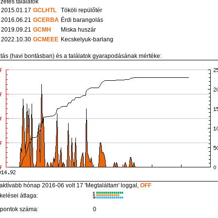
zetes találatok
2015.01.17
GCLHTL
Tököli repülőtér
2016.06.21
GCERBA
Érdi barangolás
2019.09.21
GCMH
Miska huszár
2022.10.30
GCMEEE
Kecskelyuk-barlang
itás (havi bontásban) és a találatok gyarapodásának mértéke:
aktívabb hónap 2016-06 volt 17 'Megtaláltam' loggal,
OFF
K
kelései átlaga:
R
W
 pontok száma:
0