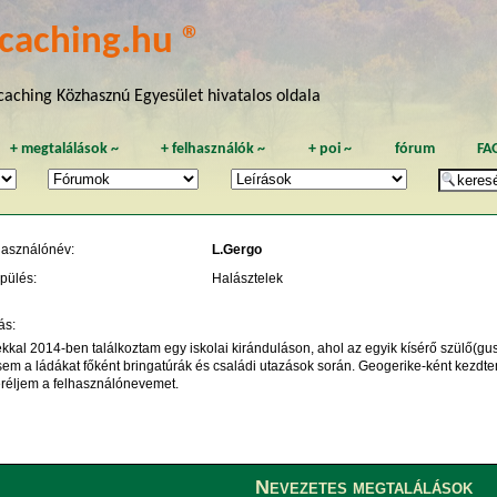
caching.hu ®
aching Közhasznú Egyesület hivatalos oldala
+
megtalálások
~
+
felhasználók
~
+
poi
~
fórum
FA
használónév:
L.Gergo
pülés:
Halásztelek
ás:
ékkal 2014-ben találkoztam egy iskolai kiránduláson, ahol az egyik kísérő szülő(gu
em a ládákat főként bringatúrák és családi utazások során. Geogerike-ként kezdtem
eréljem a felhasználónevemet.
Nevezetes megtalálások