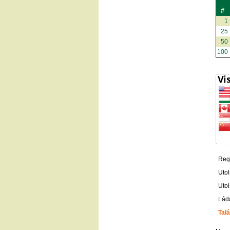
#
1
25
50
100
Regi
Utol
Utol
Lád
Talá