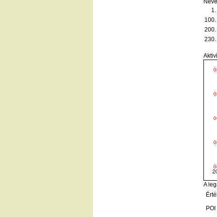
Neve
1.
100.
200.
230.
Aktiv
A leg
Érté
POI