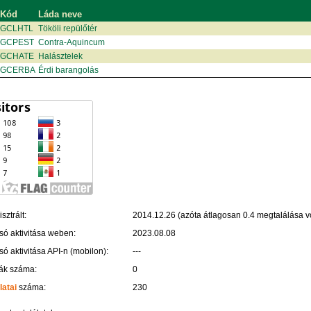
Kód
Láda neve
GCLHTL
Tököli repülőtér
GCPEST
Contra-Aquincum
GCHATE
Halásztelek
GCERBA
Érdi barangolás
sztrált:
2014.12.26 (azóta átlagosan 0.4 megtalálása vo
só aktivitása weben:
2023.08.08
só aktivitása API-n (mobilon):
---
ák száma:
0
latai
száma:
230