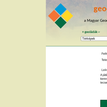
geo
a Magyar Geoc
+
geoládák
~
Fel
Tele
Leír
A ját
keres
lecs