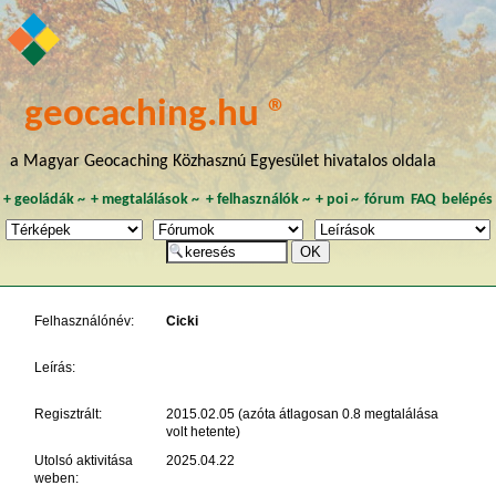
geocaching.hu ®
a Magyar Geocaching Közhasznú Egyesület hivatalos oldala
+
geoládák
~
+
megtalálások
~
+
felhasználók
~
+
poi
~
fórum
FAQ
belépés
Felhasználónév:
Cicki
Leírás:
Regisztrált:
2015.02.05 (azóta átlagosan 0.8 megtalálása
volt hetente)
Utolsó aktivitása
2025.04.22
weben: