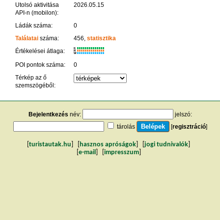
Utolsó aktivitása
2026.05.15
API-n (mobilon):
Ládák száma:
0
Találatai
száma:
456,
statisztika
K
Értékelései átlaga:
R
W
POI pontok száma:
0
Térkép az ő
szemszögéből:
Bejelentkezés
név:
jelszó:
tárolás
[
regisztráció
]
[
turistautak.hu
] [
hasznos apróságok
] [
jogi tudnivalók
]
[
e-mail
] [
impresszum
]