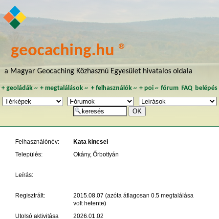
geocaching.hu ®
a Magyar Geocaching Közhasznú Egyesület hivatalos oldala
+
geoládák
~
+
megtalálások
~
+
felhasználók
~
+
poi
~
fórum
FAQ
belépés
Felhasználónév:
Kata kincsei
Település:
Okány, Őrbottyán
Leírás:
Regisztrált:
2015.08.07 (azóta átlagosan 0.5 megtalálása
volt hetente)
Utolsó aktivitása
2026.01.02