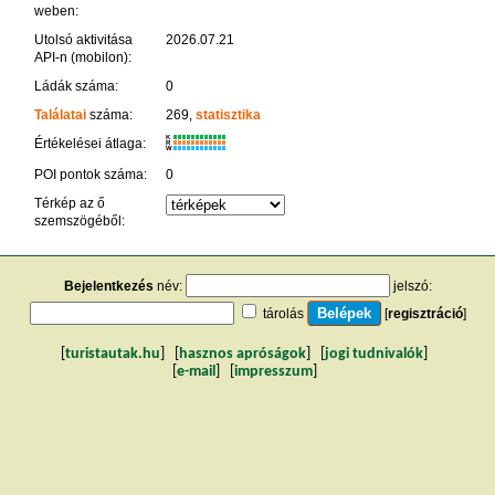
weben:
Utolsó aktivitása
2026.07.21
API-n (mobilon):
Ládák száma:
0
Találatai
száma:
269,
statisztika
K
Értékelései átlaga:
R
W
POI pontok száma:
0
Térkép az ő
szemszögéből:
Bejelentkezés
név:
jelszó:
tárolás
[
regisztráció
]
[
turistautak.hu
] [
hasznos apróságok
] [
jogi tudnivalók
]
[
e-mail
] [
impresszum
]