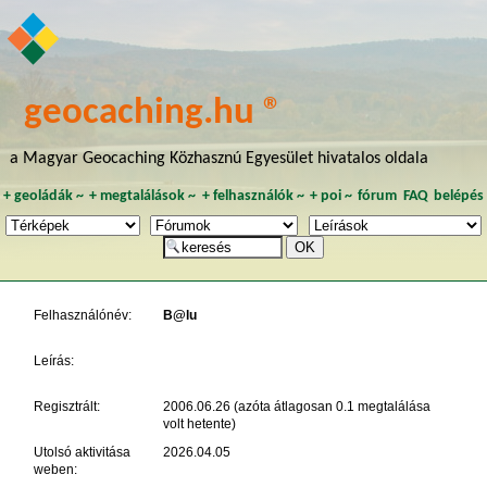
geocaching.hu ®
a Magyar Geocaching Közhasznú Egyesület hivatalos oldala
+
geoládák
~
+
megtalálások
~
+
felhasználók
~
+
poi
~
fórum
FAQ
belépés
Felhasználónév:
B@lu
Leírás:
Regisztrált:
2006.06.26 (azóta átlagosan 0.1 megtalálása
volt hetente)
Utolsó aktivitása
2026.04.05
weben: