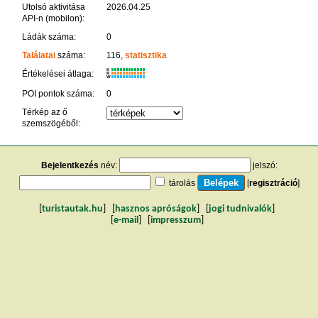
Utolsó aktivitása
2026.04.25
API-n (mobilon):
Ládák száma:
0
Találatai
száma:
116,
statisztika
K
Értékelései átlaga:
R
W
POI pontok száma:
0
Térkép az ő
szemszögéből:
Bejelentkezés
név:
jelszó:
tárolás
[
regisztráció
]
[
turistautak.hu
] [
hasznos apróságok
] [
jogi tudnivalók
]
[
e-mail
] [
impresszum
]