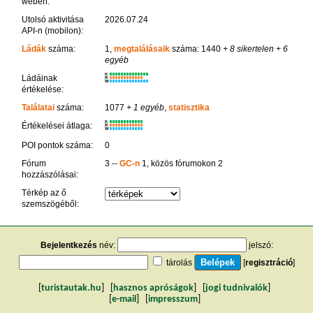
weben:
Utolsó aktivitása
2026.07.24
API-n (mobilon):
Ládák
száma:
1,
megtalálásaik
száma: 1440
+ 8 sikertelen
+ 6
egyéb
K
Ládáinak
R
W
értékelése:
Találatai
száma:
1077
+ 1 egyéb
,
statisztika
K
Értékelései átlaga:
R
W
POI pontok száma:
0
Fórum
3 --
GC-n
1, közös fórumokon 2
hozzászólásai:
Térkép az ő
szemszögéből:
Bejelentkezés
név:
jelszó:
tárolás
[
regisztráció
]
[
turistautak.hu
] [
hasznos apróságok
] [
jogi tudnivalók
]
[
e-mail
] [
impresszum
]