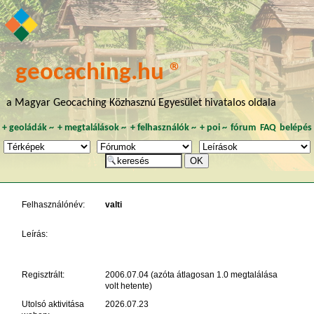
geocaching.hu ®
a Magyar Geocaching Közhasznú Egyesület hivatalos oldala
+
geoládák
~
+
megtalálások
~
+
felhasználók
~
+
poi
~
fórum
FAQ
belépés
Felhasználónév:
valti
Leírás:
Regisztrált:
2006.07.04 (azóta átlagosan 1.0 megtalálása
volt hetente)
Utolsó aktivitása
2026.07.23