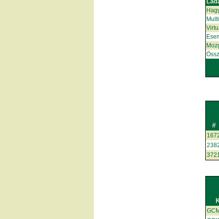
Lád
Hag
Mult
Virt
Ese
Moz
Össz
#
167
238
372
GCM