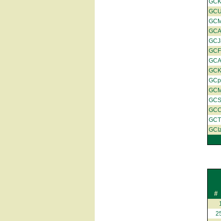
GC
GCU
GCM
GC
GCJ
GCF
GCA
GCK
GCp
GC
GCS
GC
GC
GCIz
#
2