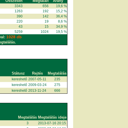
Összesen
Megtalált
Arány
3343
656
19,6 %
1263
192
15,2 %
390
142
36,4 %
220
19
8,6 %
43
15
34,9 %
5259
1024
19,5 %
1028 db
val:
egtalálás.
Státusz
Rejtés
Megtalálás
kereshető
2007-05-11
235
kereshető
2009-03-24
275
kereshető
2013-11-24
666
Megtalálás
Megtalálás ideje
3
2013-07-16 20:15