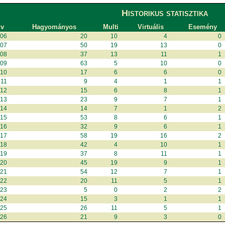
Historikus statisztika
v
Hagyományos
Multi
Virtuális
Esemény
006
20
10
4
0
007
50
19
13
0
008
37
13
11
1
009
63
5
10
0
010
17
6
6
0
011
9
4
1
1
012
15
6
8
1
013
23
9
7
1
014
14
7
1
2
015
53
8
6
1
016
32
9
6
1
017
58
19
16
2
018
42
4
10
1
019
37
8
11
1
020
45
19
9
1
021
54
12
7
1
022
20
11
5
1
023
5
0
2
2
024
15
3
1
1
025
26
11
5
1
026
21
9
3
0