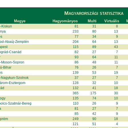
Magyarországi statisztika
Megye
Hagyományos
Multi
Virtuális
M
-Kiskun
81
31
8
anya
233
80
13
és
77
34
9
od-Abaúj-Zemplén
204
64
13
apest
115
89
43
ngrád-Csanád
82
27
7
r
93
64
11
r-Moson-Sopron
86
48
11
ú-Bihar
76
26
7
es
139
53
19
-Nagykun-Szolnok
37
27
7
árom-Esztergom
128
32
10
rád
132
41
18
365
175
30
ogy
135
74
10
olcs-Szatmár-Bereg
110
26
9
a
81
27
7
85
42
9
zprém
249
90
18
121
51
4