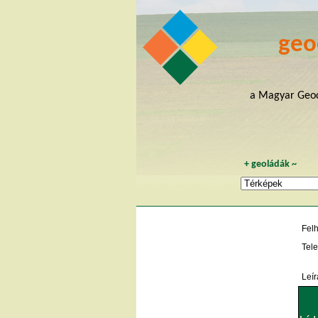
geo
a Magyar Geoc
+
geoládák
~
Fel
Tele
Leír