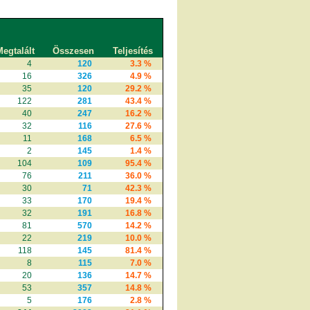
egtalált
Összesen
Teljesítés
4
120
3.3 %
16
326
4.9 %
35
120
29.2 %
122
281
43.4 %
40
247
16.2 %
32
116
27.6 %
11
168
6.5 %
2
145
1.4 %
104
109
95.4 %
76
211
36.0 %
30
71
42.3 %
33
170
19.4 %
32
191
16.8 %
81
570
14.2 %
22
219
10.0 %
118
145
81.4 %
8
115
7.0 %
20
136
14.7 %
53
357
14.8 %
5
176
2.8 %