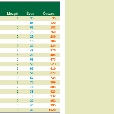
Mozgó
Éves
Összes
1
35
35
3
85
120
0
62
182
0
78
260
0
29
289
0
15
304
0
30
334
2
42
376
5
29
405
0
68
473
2
50
523
1
96
619
1
58
677
0
57
734
1
75
809
2
76
885
1
38
923
0
9
932
0
20
952
0
43
995
0
33
1028