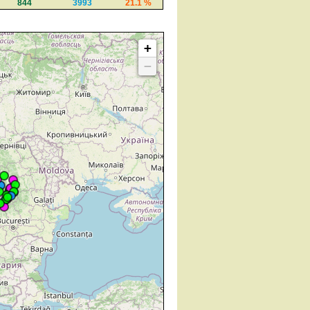
844
3993
21.1 %
+
−