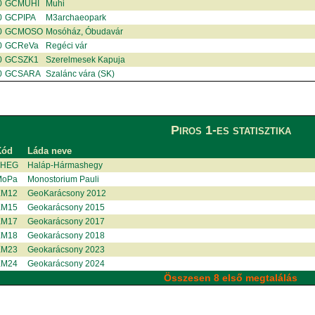
0
GCMUHI
Muhi
0
GCPIPA
M3archaeopark
0
GCMOSO
Mosóház, Óbudavár
0
GCReVa
Regéci vár
0
GCSZK1
Szerelmesek Kapuja
0
GCSARA
Szalánc vára (SK)
Piros 1-es statisztika
Kód
Láda neve
3HEG
Haláp-Hármashegy
MoPa
Monostorium Pauli
XM12
GeoKarácsony 2012
XM15
Geokarácsony 2015
XM17
Geokarácsony 2017
XM18
Geokarácsony 2018
XM23
Geokarácsony 2023
XM24
Geokarácsony 2024
Összesen 8 első megtalálás