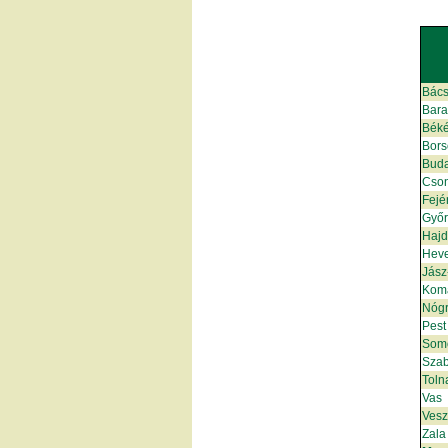
Bács
Bar
Bék
Bors
Bud
Cso
Fejé
Győ
Hajd
Hev
Jász
Kom
Nóg
Pest
Som
Szab
Toln
Vas
Ves
Zala