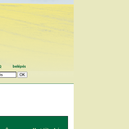
Q
belépés