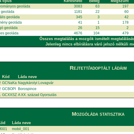
a típus
Kereshető
Beteg
Megszűnt
yományos geoláda
3083
63
197
i geoláda
1181
22
60
uális geoláda
345
3
42
mény geoláda
41
1
178
gó geoláda
26
15
2
es geoláda
4676
104
479
Összes megtalálás a mozgók ismételt megtalálásá
Jelenleg nincs elbírálásra váró jelszó nélküli m
Rejtett/adoptált ládáim
Kód
Láda neve
2
GCNaKa
Nagykárolyi Lovagvár
2
GCBOPI
Borospince
1
GCXXSZ
A XX. század Gyorsulás
Mozgóláda statisztika
Kód
Láda neve
001
mobil_001