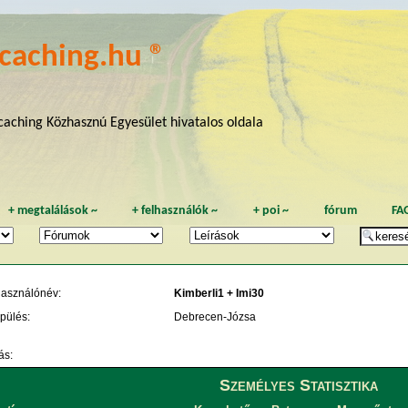
caching.hu ®
aching Közhasznú Egyesület hivatalos oldala
+
megtalálások
~
+
felhasználók
~
+
poi
~
fórum
FA
használónév:
Kimberli1 + Imi30
pülés:
Debrecen-Józsa
ás:
Személyes Statisztika