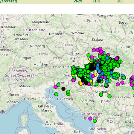
yarország
2629
1101
263