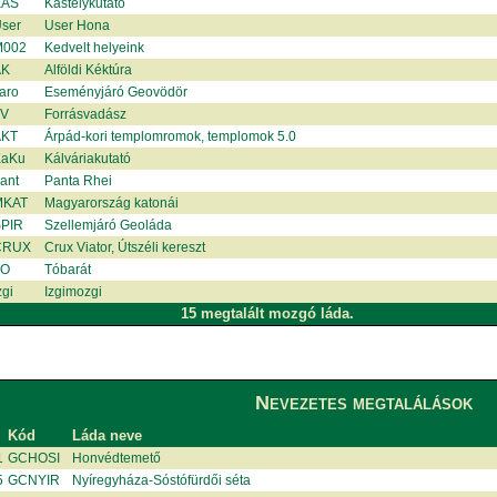
KAS
Kastélykutató
ser
User Hona
002
Kedvelt helyeink
AK
Alföldi Kéktúra
aro
Eseményjáró Geovödör
V
Forrásvadász
KT
Árpád-kori templomromok, templomok 5.0
aKu
Kálváriakutató
ant
Panta Rhei
MKAT
Magyarország katonái
PIR
Szellemjáró Geoláda
CRUX
Crux Viator, Útszéli kereszt
TO
Tóbarát
gi
Izgimozgi
15 megtalált mozgó láda.
Nevezetes megtalálások
Kód
Láda neve
1
GCHOSI
Honvédtemető
5
GCNYIR
Nyíregyháza-Sóstófürdői séta