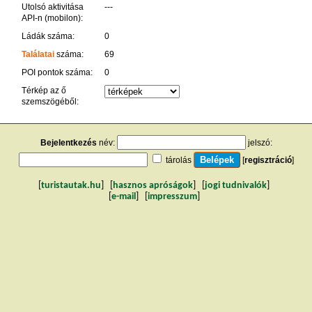
Utolsó aktivitása
---
API-n (mobilon):
Ládák száma:
0
Találatai
száma:
69
POI pontok száma:
0
Térkép az ő
szemszögéből:
Bejelentkezés
név:
jelszó:
tárolás
[
regisztráció
]
[
turistautak.hu
] [
hasznos apróságok
] [
jogi tudnivalók
]
[
e-mail
] [
impresszum
]