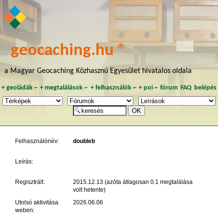
geocaching.hu ®
a Magyar Geocaching Közhasznú Egyesület hivatalos oldala
+
geoládák
~
+
megtalálások
~
+
felhasználók
~
+
poi
~
fórum
FAQ
belépés
Felhasználónév:
doubleb
Leírás:
Regisztrált:
2015.12.13 (azóta átlagosan 0.1 megtalálása
volt hetente)
Utolsó aktivitása
2026.06.06
weben: