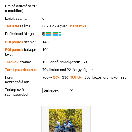
Utolsó aktivitása API-
---
n (mobilon):
Ládák száma:
0
Találatai
száma:
662
+ 47 egyéb
,
statisztika
K
Értékelései átlaga:
R
W
POI pontok
száma:
148
POI pontok
térképre
104
téve:
Trackek
száma:
159, ebből feldolgozott: 159
Térképszerkesztés
70 alkalommal 22 tájegységben
Fórum
705 --
GC-n
330,
TUHU-n
150, közös fórumokon 225
hozzászólásai:
Térkép az ő
szemszögéből: