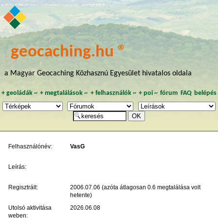
geocaching.hu ®
a Magyar Geocaching Közhasznú Egyesület hivatalos oldala
+
geoládák
~
+
megtalálások
~
+
felhasználók
~
+
poi
~
fórum
FAQ
belépés
Felhasználónév:
VasG
Leírás:
Regisztrált:
2006.07.06 (azóta átlagosan 0.6 megtalálása volt
hetente)
Utolsó aktivitása
2026.06.08
weben: