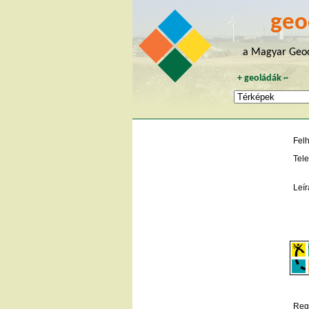
geo
a Magyar Geoc
+
geoládák
~
Fel
Tele
Leír
Regi