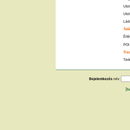
Utol
Utol
Lád
Talá
Érté
POI
Tra
Tér
Bejelentkezés
név:
[
t