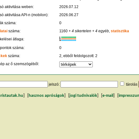
só aktivitása weben:
2026.07.12
só aktivitása API-n (mobilon):
2026.06.27
ák száma:
0
latai
száma:
1160
+ 4 sikertelen
+ 4 egyéb
,
statisztika
K
kelései átlaga:
R
W
 pontok száma:
0
ckek
száma:
2, ebből feldolgozott: 2
kép az ő szemszögéből:
jelszó:
tárolás
uristautak.hu
] [
hasznos apróságok
] [
jogi tudnivalók
] [
e-mail
] [
impresszu