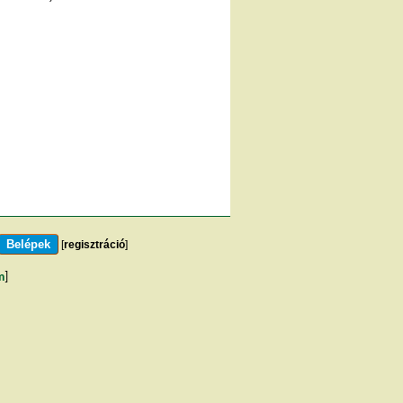
[
regisztráció
]
m
]