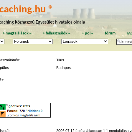
caching.hu ®
aching Közhasznú Egyesület hivatalos oldala
+
megtalálások
~
+
felhasználók
~
+
poi
~
fórum
FA
használónév:
Tikis
pülés:
Budapest
ás:
sztrált:
2006.07.12 (azóta átlagosan 1.1 megtalálása vo