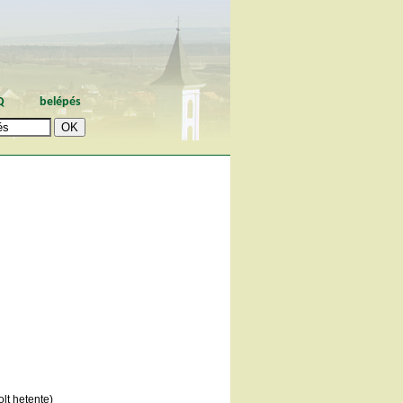
Q
belépés
lt hetente)