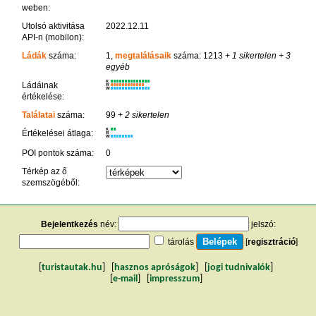
weben:
Utolsó aktivitása
2022.12.11
API-n (mobilon):
Ládák
száma:
1,
megtalálásaik
száma: 1213
+ 1 sikertelen
+ 3
egyéb
K
Ládáinak
R
W
értékelése:
Találatai
száma:
99
+ 2 sikertelen
K
Értékelései átlaga:
R
W
POI pontok száma:
0
Térkép az ő
szemszögéből:
Bejelentkezés
név:
jelszó:
tárolás
[
regisztráció
]
[
turistautak.hu
] [
hasznos apróságok
] [
jogi tudnivalók
]
[
e-mail
] [
impresszum
]