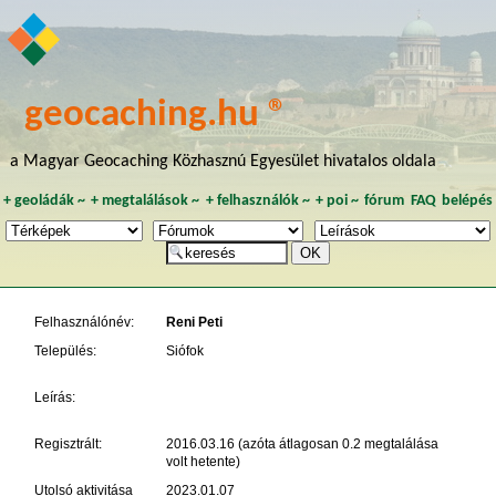
geocaching.hu ®
a Magyar Geocaching Közhasznú Egyesület hivatalos oldala
+
geoládák
~
+
megtalálások
~
+
felhasználók
~
+
poi
~
fórum
FAQ
belépés
Felhasználónév:
Reni Peti
Település:
Siófok
Leírás:
Regisztrált:
2016.03.16 (azóta átlagosan 0.2 megtalálása
volt hetente)
Utolsó aktivitása
2023.01.07