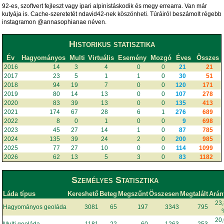
92-es, szoftvert fejleszt vagy ipari alpinistáskodik és megy errearra. Van már
kutyája is. Cache-szeretetét ndavid42-nek köszönheti. Túráiról beszámolt régebb
instagramon @annasophianae néven.
Historikus statisztika
Év
Hagyományos
Multi
Virtuális
Esemény
Mozgó
Éves
Összes
2016
14
3
4
0
0
21
21
2017
23
5
1
1
0
30
51
2018
94
19
7
0
0
120
171
2019
80
14
13
0
0
107
278
2020
83
39
13
0
0
135
413
2021
174
67
28
6
1
276
689
2022
8
0
1
0
0
9
698
2023
45
27
14
1
0
87
785
2024
135
39
24
2
0
200
985
2025
77
27
10
0
0
114
1099
2026
62
13
5
3
0
83
1182
Személyes Statisztika
Láda típus
Kereshető
Beteg
Megszűnt
Összesen
Megtalált
Arán
23
Hagyományos geoláda
3081
65
197
3343
795
20
Multi geoláda
1181
22
60
1263
253