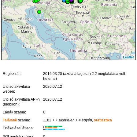
Leaflet
Regisztrált:
2016.03.20 (azóta átlagosan 2.2 megtalálása volt
hetente)
Utolsó aktivitása
2026.07.12
weben:
Utolsó aktivitása API-n
2026.07.12
(mobilon):
Ládák száma:
0
Találatai
száma:
1182
+ 7 sikertelen
+ 4 egyéb
,
statisztika
K
Értékelései átlaga:
R
W
POI pontok száma:
0