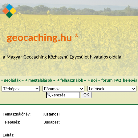
geocaching.hu ®
a Magyar Geocaching Közhasznú Egyesület hivatalos oldala
+
geoládák
~
+
megtalálások
~
+
felhasználók
~
+
poi
~
fórum
FAQ
belépés
Felhasználónév:
justancsi
Település:
Budapest
Leírás: