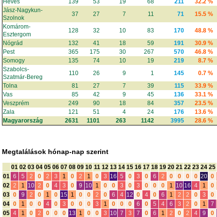
Heves
139
53
19
68
211
32.2 %
Jász-Nagykun-
37
27
7
11
71
15.5 %
Szolnok
Komárom-
128
32
10
83
170
48.8 %
Esztergom
Nógrád
132
41
18
59
191
30.9 %
Pest
365
175
30
267
570
46.8 %
Somogy
135
74
10
19
219
8.7 %
Szabolcs-
110
26
9
1
145
0.7 %
Szatmár-Bereg
Tolna
81
27
7
39
115
33.9 %
Vas
85
42
9
45
136
33.1 %
Veszprém
249
90
18
84
357
23.5 %
Zala
121
51
4
24
176
13.6 %
Magyarország
2631
1101
263
1142
3995
28.6 %
Megtalálások hónap-nap szerint
01
02
03
04
05
06
07
08
09
10
11
12
13
14
15
16
17
18
19
20
21
22
23
24
25
01
6
5
2
0
2
3
1
0
2
1
0
3
16
5
0
3
0
6
2
0
0
0
0
20
0
02
2
1
10
2
0
4
3
0
9
10
1
0
0
3
0
3
0
0
0
1
10
16
4
1
0
03
0
9
2
0
1
0
15
1
0
0
2
0
6
4
12
0
4
0
6
1
2
2
0
3
0
04
0
1
0
0
4
0
3
0
0
0
3
1
0
0
0
6
0
5
4
6
3
2
0
1
7
05
4
1
0
2
0
0
0
13
1
0
0
3
10
7
3
7
0
6
1
2
0
2
4
9
0