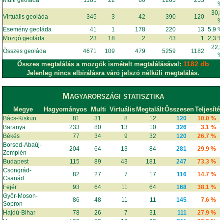
30
Virtuális geoláda
345
3
42
390
120
Esemény geoláda
41
1
178
220
13
5,9
Mozgó geoláda
23
18
2
43
1
2,3
22
Összes geoláda
4671
109
479
5259
1182
1182 db
Összes megtalálás a mozgók ismételt megtalálásával:
Jelenleg nincs elbírálásra váró jelszó nélküli megtalálás.
Magyarországi statisztika
Megye
Hagyományos
Multi
Virtuális
Megtalált
Összesen
Teljesít
Bács-Kiskun
81
31
8
12
120
10.0 %
Baranya
233
80
13
10
326
3.1 %
Békés
77
34
9
32
120
26.7 %
Borsod-Abaúj-
204
64
13
84
281
29.9 %
Zemplén
Budapest
115
89
43
181
247
73.3 %
Csongrád-
82
27
7
17
116
14.7 %
Csanád
Fejér
93
64
11
64
168
38.1 %
Győr-Moson-
86
48
11
11
145
7.6 %
Sopron
Hajdú-Bihar
78
26
7
31
111
27.9 %