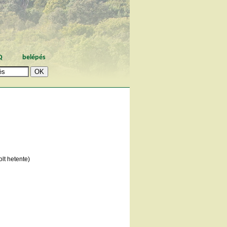
Q
belépés
lt hetente)