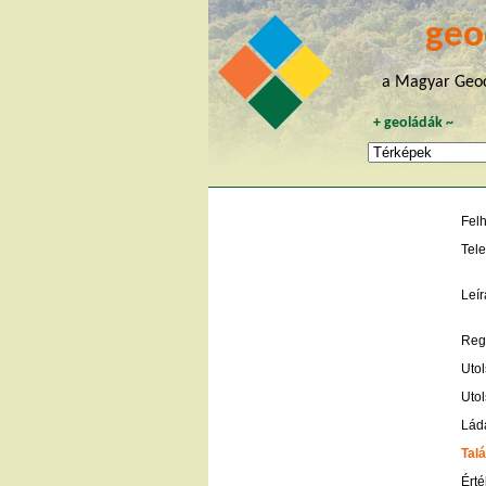
geo
a Magyar Geoc
+
geoládák
~
Fel
Tele
Leír
Regi
Utol
Utol
Lád
Talá
Érté