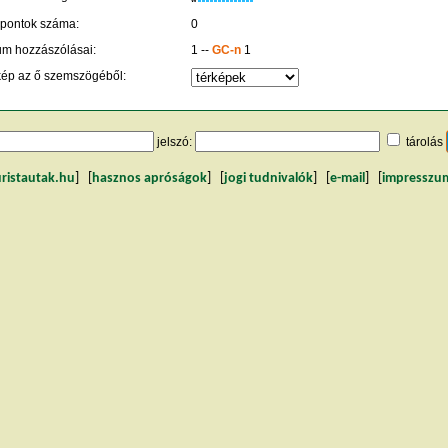
 pontok száma:
0
um hozzászólásai:
1 --
GC-n
1
kép az ő szemszögéből:
jelszó:
tárolás
uristautak.hu
] [
hasznos apróságok
] [
jogi tudnivalók
] [
e-mail
] [
impresszu