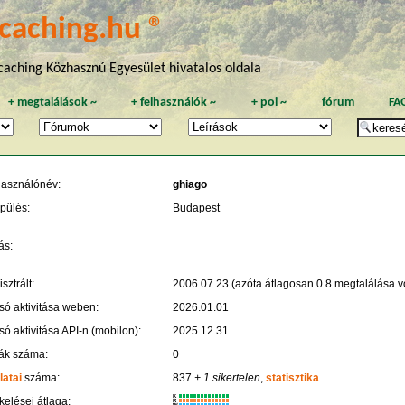
caching.hu ®
aching Közhasznú Egyesület hivatalos oldala
+
megtalálások
~
+
felhasználók
~
+
poi
~
fórum
FA
használónév:
ghiago
pülés:
Budapest
ás:
sztrált:
2006.07.23 (azóta átlagosan 0.8 megtalálása vo
só aktivitása weben:
2026.01.01
só aktivitása API-n (mobilon):
2025.12.31
ák száma:
0
latai
száma:
837
+ 1 sikertelen
,
statisztika
K
kelései átlaga:
R
W