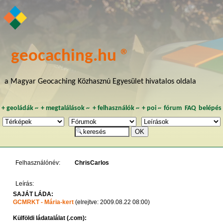
geocaching.hu ®
a Magyar Geocaching Közhasznú Egyesület hivatalos oldala
+
geoládák
~
+
megtalálások
~
+
felhasználók
~
+
poi
~
fórum
FAQ
belépés
Felhasználónév:
ChrisCarlos
Leírás:
SAJÁT LÁDA:
GCMRKT - Mária-kert
(elrejtve: 2009.08.22 08:00)
Külföldi ládatalálat (.com):