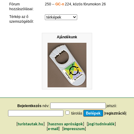
Fórum
250 --
GC-n
224, közös fórumokon 26
hozzászólásai:
Térkép az ő
szemszögéből:
Ajándékunk
Bejelentkezés
név:
jelszó:
tárolás
[
regisztráció
]
[
turistautak.hu
] [
hasznos apróságok
] [
jogi tudnivalók
]
[
e-mail
] [
impresszum
]