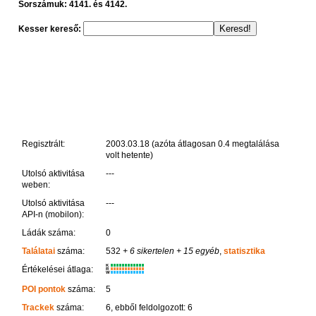
Sorszámuk: 4141. és 4142.
Kesser kereső:
Regisztrált:
2003.03.18 (azóta átlagosan 0.4 megtalálása
volt hetente)
Utolsó aktivitása
---
weben:
Utolsó aktivitása
---
API-n (mobilon):
Ládák száma:
0
Találatai
száma:
532
+ 6 sikertelen
+ 15 egyéb
,
statisztika
K
Értékelései átlaga:
R
W
POI pontok
száma:
5
Trackek
száma:
6, ebből feldolgozott: 6