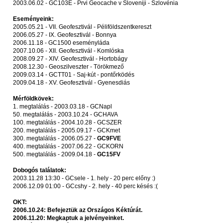
2003.06.02 - GC103E - Prvi Geocache v Sloveniji - Szlovénia
Eseményeink:
2005.05.21 - VII. Geofesztivál - Péliföldszentkereszt
2006.05.27 - IX. Geofesztivál - Bonnya
2006.11.18 - GC1500 eseményláda
2007.10.06 - XII. Geofesztivál - Komlóska
2008.09.27 - XIV. Geofesztivál - Hortobágy
2008.12.30 - Geoszilveszter - Törökmező
2009.03.14 - GCTT01 - Saj-kút - pontőrködés
2009.04.18 - XV. Geofesztivál - Gyenesdiás
Mérföldkövek:
1. megtalálás - 2003.03.18 - GCNapl
50. megtalálás - 2003.10.24 - GCHAVA
100. megtalálás - 2004.10.28 - GCSZER
200. megtalálás - 2005.09.17 - GCKmet
300. megtalálás - 2006.05.27 -
GC9FVE
400. megtalálás - 2007.06.22 - GCKORN
500. megtalálás - 2009.04.18 -
GC15FV
Dobogós találatok:
2003.11.28 13:30 - GCsele - 1. hely - 20 perc előny :)
2006.12.09 01:00 - GCcshy - 2. hely - 40 perc késés :(
OKT:
2006.10.24: Befejeztük az Országos Kéktúrát.
2006.11.20: Megkaptuk a jelvényeinket.