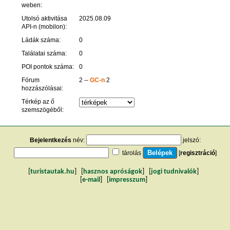
weben:
Utolsó aktivitása
2025.08.09
API-n (mobilon):
Ládák száma:
0
Találatai száma:
0
POI pontok száma:
0
Fórum
2 --
GC-n
2
hozzászólásai:
Térkép az ő
szemszögéből:
Bejelentkezés
név:
jelszó:
tárolás
[
regisztráció
]
[
turistautak.hu
] [
hasznos apróságok
] [
jogi tudnivalók
]
[
e-mail
] [
impresszum
]