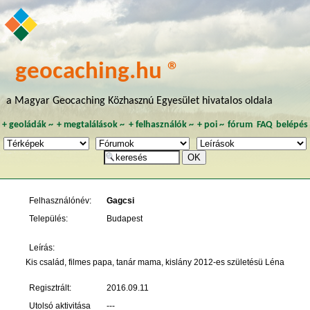
geocaching.hu ®
a Magyar Geocaching Közhasznú Egyesület hivatalos oldala
+
geoládák
~
+
megtalálások
~
+
felhasználók
~
+
poi
~
fórum
FAQ
belépés
Felhasználónév:
Gagcsi
Település:
Budapest
Leírás:
Kis család, filmes papa, tanár mama, kislány 2012-es születésü Léna
Regisztrált:
2016.09.11
Utolsó aktivitása
---