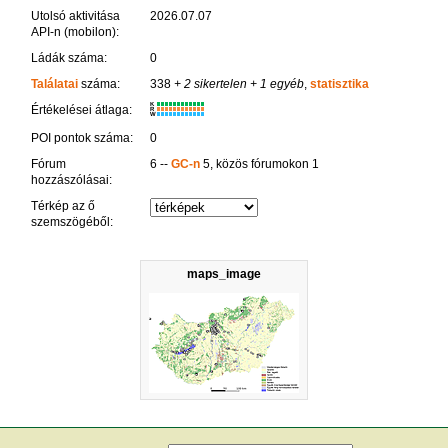
Utolsó aktivitása
2026.07.07
API-n (mobilon):
Ládák száma:
0
Találatai
száma:
338
+ 2 sikertelen
+ 1 egyéb
,
statisztika
K
Értékelései átlaga:
R
W
POI pontok száma:
0
Fórum
6 --
GC-n
5, közös fórumokon 1
hozzászólásai:
Térkép az ő
szemszögéből:
maps_image