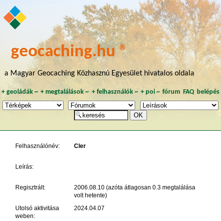
geocaching.hu ®
a Magyar Geocaching Közhasznú Egyesület hivatalos oldala
+
geoládák
~
+
megtalálások
~
+
felhasználók
~
+
poi
~
fórum
FAQ
belépés
Felhasználónév:
Cler
Leírás:
Regisztrált:
2006.08.10 (azóta átlagosan 0.3 megtalálása
volt hetente)
Utolsó aktivitása
2024.04.07
weben: