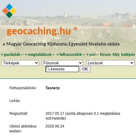
geocaching.hu ®
a Magyar Geocaching Közhasznú Egyesület hivatalos oldala
+
geoládák
~
+
megtalálások
~
+
felhasználók
~
+
poi
~
fórum
FAQ
belépés
Felhasználónév:
Tasnerp
Leírás:
Regisztrált:
2017.05.17 (azóta átlagosan 0.1 megtalálása
volt hetente)
Utolsó aktivitása
2020.06.24
weben: