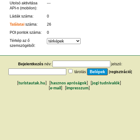
Utolsó aktivitása
---
API-n (mobilon):
Ládák száma:
0
Találatai
száma:
26
POI pontok száma:
0
Térkép az ő
szemszögéből:
Bejelentkezés
név:
jelszó:
tárolás
[
regisztráció
]
[
turistautak.hu
] [
hasznos apróságok
] [
jogi tudnivalók
]
[
e-mail
] [
impresszum
]