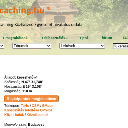
caching.hu ®
aching Közhasznú Egyesület hivatalos oldala
+
megtalálások
~
+
felhasználók
~
+
poi
~
fórum
FA
Állapot:
kereshető ✅
Szélesség
N 47° 31,748'
Hosszúság
E 19° 3,108'
Magasság:
110 m
Térképen:
TuHu
/
OSM
/
GMaps
Koordináták letöltése GPS-be
Közeli ládák
/
Közeli pontok
Megye/ország:
Budapest