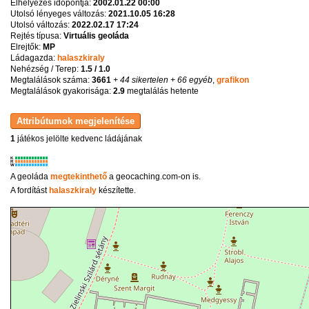
Elhelyezés időpontja:
2002.01.22 00:00
Utolsó lényeges változás:
2021.10.05 16:28
Utolsó változás:
2022.02.17 17:24
Rejtés típusa:
Virtuális geoláda
Elrejtők:
MP
Ládagazda:
halaszkiraly
Nehézség / Terep:
1.5 / 1.0
Megtalálások száma:
3661
+ 44 sikertelen
+ 66 egyéb
,
grafikon
Megtalálások gyakorisága:
2.9
megtalálás hetente
1
játékos jelölte kedvenc ládájának
K
R
W
A geoláda
megtekinthető
a geocaching.com-on is.
A fordítást
halaszkiraly
készítette.