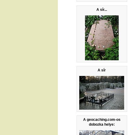
A sír...
A sír
A geocaching.com-os
dobozka helye: