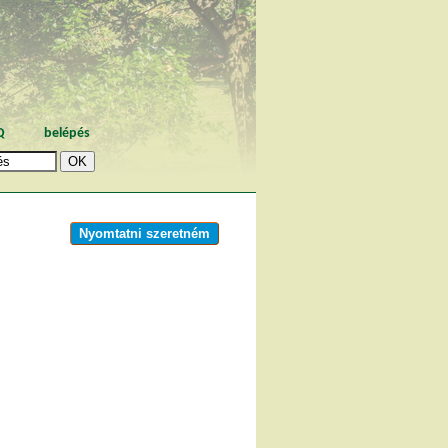
Q
belépés
Nyomtatni szeretném