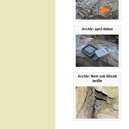
Archív: apró doboz
Archív: Nem sok látszik
belőle