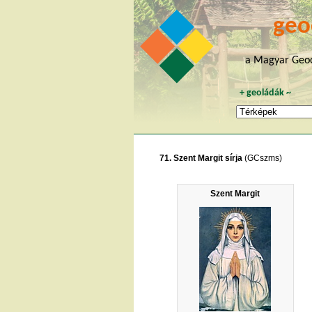
geo
a Magyar Geoc
+
geoládák
~
71. Szent Margit sírja
(GCszms)
Szent Margit