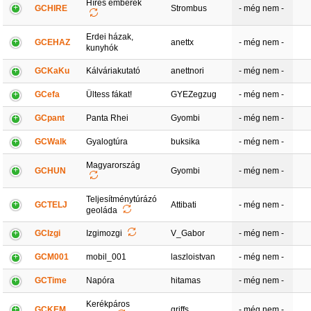
Híres emberek
GCHIRE
Strombus
- még nem -
Erdei házak,
GCEHAZ
anettx
- még nem -
kunyhók
GCKaKu
Kálváriakutató
anettnori
- még nem -
GCefa
Ültess fákat!
GYEZegzug
- még nem -
GCpant
Panta Rhei
Gyombi
- még nem -
GCWalk
Gyalogtúra
buksika
- még nem -
Magyarország
GCHUN
Gyombi
- még nem -
Teljesítménytúrázó
GCTELJ
Attibati
- még nem -
geoláda
GCIzgi
Izgimozgi
V_Gabor
- még nem -
GCM001
mobil_001
laszloistvan
- még nem -
GCTime
Napóra
hitamas
- még nem -
Kerékpáros
GCKEM
griffs
- még nem -