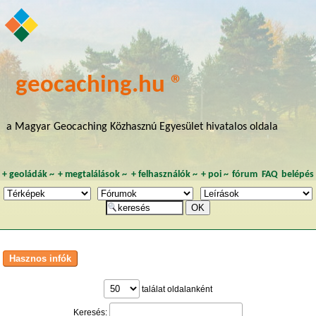
geocaching.hu ®
a Magyar Geocaching Közhasznú Egyesület hivatalos oldala
+
geoládák
~
+
megtalálások
~
+
felhasználók
~
+
poi
~
fórum
FAQ
belépés
találat oldalanként
Keresés: