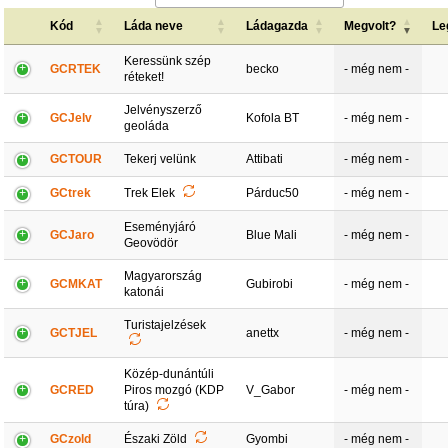
Kód
Láda neve
Ládagazda
Megvolt?
Le
Keressünk szép
GCRTEK
becko
- még nem -
réteket!
Jelvényszerző
GCJelv
Kofola BT
- még nem -
geoláda
GCTOUR
Tekerj velünk
Attibati
- még nem -
GCtrek
Trek Elek
Párduc50
- még nem -
Eseményjáró
GCJaro
Blue Mali
- még nem -
Geovödör
Magyarország
GCMKAT
Gubirobi
- még nem -
katonái
Turistajelzések
GCTJEL
anettx
- még nem -
Közép-dunántúli
GCRED
Piros mozgó (KDP
V_Gabor
- még nem -
túra)
GCzold
Északi Zöld
Gyombi
- még nem -