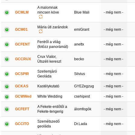
A malomnak
GCMLM
nincsen köve
Blue Mali
- még nem -
Mária úti zarándok
GCM01
emiGrant
- még nem -
Fentről a világ
GCFENT
anettx
- még nem -
(fotózz panorámát)
Crux Viator,
GCCRUX
becko
- még nem -
Útszéli kereszt
Szellemjáró
GCSPIR
Silvius
- még nem -
Geoláda
GCKAS
Kastélykutató
GYEZegzug
- még nem -
GCWWed
White Wedding
csehipest
- még nem -
A Fekete-erdőtől a
GCFEFT
álomfogók
- még nem -
Fekete-tengerig
Szemétszedő
GCCITO
Dr.Lada
- még nem -
geoláda