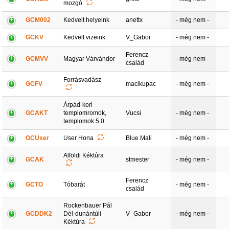
mozgó
GCM002
Kedvelt helyeink
anettx
- még nem -
GCKV
Kedvelt vizeink
V_Gabor
- még nem -
Ferencz
GCMVV
Magyar Várvándor
- még nem -
család
Forrásvadász
GCFV
macikupac
- még nem -
Árpád-kori
GCAKT
templomromok,
Vucsi
- még nem -
templomok 5.0
GCUser
User Hona
Blue Mali
- még nem -
Alföldi Kéktúra
GCAK
stmester
- még nem -
Ferencz
GCTO
Tóbarát
- még nem -
család
Rockenbauer Pál
GCDDK2
Dél-dunántúli
V_Gabor
- még nem -
Kéktúra