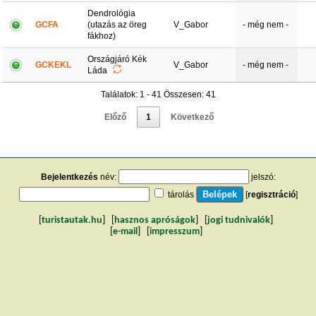
Dendrológia
GCFA
(utazás az öreg
V_Gabor
- még nem -
fákhoz)
Országjáró Kék
GCKEKL
V_Gabor
- még nem -
Láda
Találatok: 1 - 41 Összesen: 41
Előző
1
Következő
Bejelentkezés
név:
jelszó:
tárolás
[
regisztráció
]
[
turistautak.hu
] [
hasznos apróságok
] [
jogi tudnivalók
]
[
e-mail
] [
impresszum
]