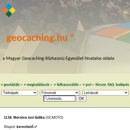
geocaching.hu ®
a Magyar Geocaching Közhasznú Egyesület hivatalos oldala
+
geoládák
~
+
megtalálások
~
+
felhasználók
~
+
poi
~
fórum
FAQ
belépés
1138. Morotva tavi ládika
(GCMOTO)
Állapot:
kereshető ✅