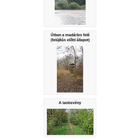
Útban a madárles felé
(felújítás előtti állapot)
A tanösvény