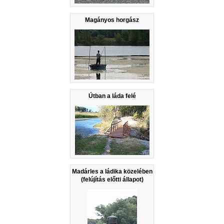
Magányos horgász
Útban a láda felé
Madárles a ládika közelében
(felújítás előtti állapot)