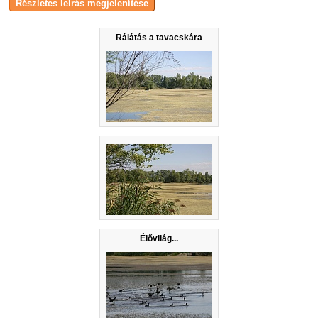
Rálátás a tavacskára
Élővilág...