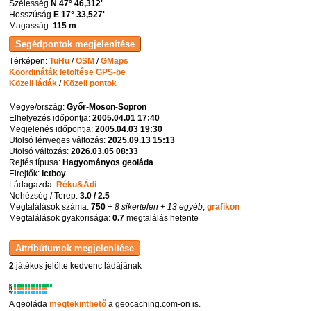
Szélesség
N 47° 46,312'
Hosszúság
E 17° 33,527'
Magasság:
115 m
Térképen:
TuHu
/
OSM
/
GMaps
Koordináták letöltése GPS-be
Közeli ládák
/
Közeli pontok
Megye/ország:
Győr-Moson-Sopron
Elhelyezés időpontja:
2005.04.01 17:40
Megjelenés időpontja:
2005.04.03 19:30
Utolsó lényeges változás:
2025.09.13 15:13
Utolsó változás:
2026.03.05 08:33
Rejtés típusa:
Hagyományos geoláda
Elrejtők:
Ictboy
Ládagazda:
Réku&Ádi
Nehézség / Terep:
3.0 / 2.5
Megtalálások száma:
750
+ 8 sikertelen
+ 13 egyéb
,
grafikon
Megtalálások gyakorisága:
0.7
megtalálás hetente
2
játékos jelölte kedvenc ládájának
K
R
W
A geoláda
megtekinthető
a geocaching.com-on is.