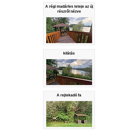
A régi madárles teteje az új
részről nézve
kilátás
A rejtekadó fa