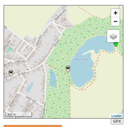
+
−
300 m
Leaflet
GPX