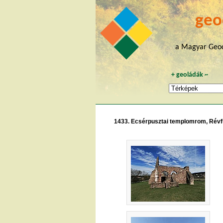
geo
a Magyar Geoc
+
geoládák
~
1433. Ecsérpusztai templomrom, Révf