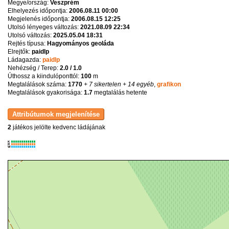
Megye/ország:
Veszprém
Elhelyezés időpontja:
2006.08.11 00:00
Megjelenés időpontja:
2006.08.15 12:25
Utolsó lényeges változás:
2021.08.09 22:34
Utolsó változás:
2025.05.04 18:31
Rejtés típusa:
Hagyományos geoláda
Elrejtők:
paidlp
Ládagazda:
paidlp
Nehézség / Terep:
2.0 / 1.0
Úthossz a kiindulóponttól:
100
m
Megtalálások száma:
1770
+ 7 sikertelen
+ 14 egyéb
,
grafikon
Megtalálások gyakorisága:
1.7
megtalálás hetente
2
játékos jelölte kedvenc ládájának
K
R
W