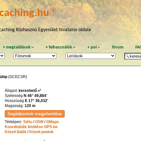
caching.hu ®
aching Közhasznú Egyesület hivatalos oldala
+
megtalálások
~
+
felhasználók
~
+
poi
~
fórum
FA
ülöp
(GCECSR)
Állapot:
kereshető ✅
Szélesség
N 46° 49,884'
Hosszúság
E 17° 36,432'
Magasság:
120 m
Térképen:
TuHu
/
OSM
/
GMaps
Koordináták letöltése GPS-be
Közeli ládák
/
Közeli pontok