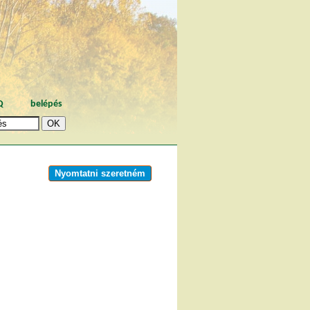
Q
belépés
Nyomtatni szeretném