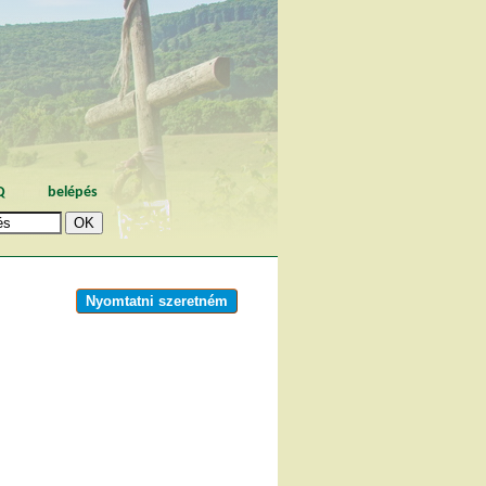
Q
belépés
Nyomtatni szeretném