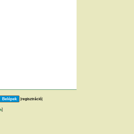
[
regisztráció
]
m
]