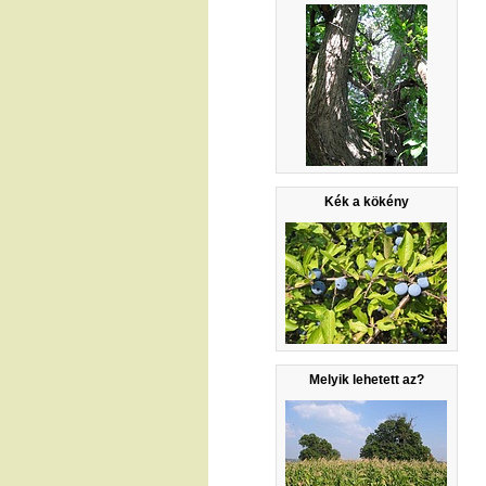
Kék a kökény
Melyik lehetett az?