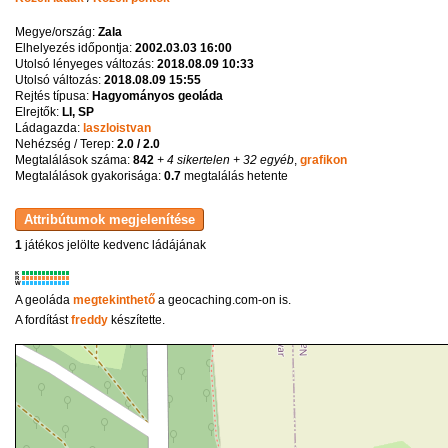
Megye/ország:
Zala
Elhelyezés időpontja:
2002.03.03 16:00
Utolsó lényeges változás:
2018.08.09 10:33
Utolsó változás:
2018.08.09 15:55
Rejtés típusa:
Hagyományos geoláda
Elrejtők:
LI, SP
Ládagazda:
laszloistvan
Nehézség / Terep:
2.0 / 2.0
Megtalálások száma:
842
+ 4 sikertelen
+ 32 egyéb
,
grafikon
Megtalálások gyakorisága:
0.7
megtalálás hetente
1
játékos jelölte kedvenc ládájának
K
R
W
A geoláda
megtekinthető
a geocaching.com-on is.
A fordítást
freddy
készítette.