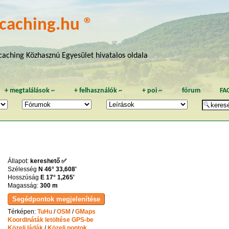
caching.hu ®
aching Közhasznú Egyesület hivatalos oldala
+
megtalálások
~
+
felhasználók
~
+
poi
~
fórum
FA
Állapot:
kereshető ✅
Szélesség
N 46° 33,608'
Hosszúság
E 17° 1,265'
Magasság:
300 m
Térképen:
TuHu
/
OSM
/
GMaps
Koordináták letöltése GPS-be
Közeli ládák
/
Közeli pontok