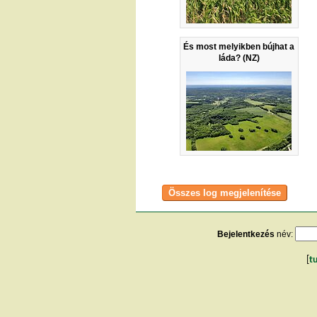
És most melyikben bújhat a
láda? (NZ)
Bejelentkezés
név:
[
t