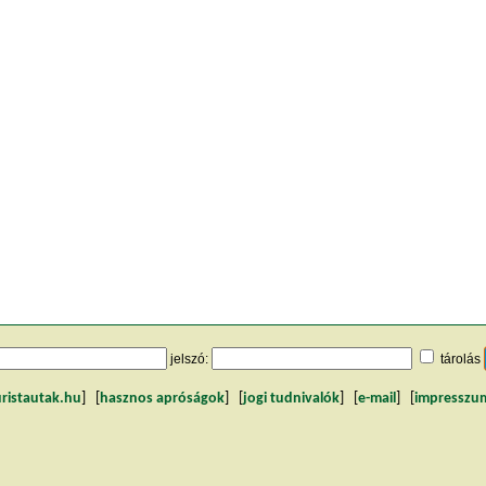
jelszó:
tárolás
uristautak.hu
] [
hasznos apróságok
] [
jogi tudnivalók
] [
e-mail
] [
impresszu