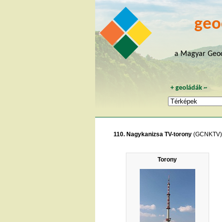
geo
a Magyar Geoc
+
geoládák
~
110. Nagykanizsa TV-torony
(GCNKTV)
Torony