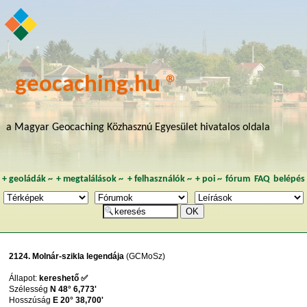
geocaching.hu ®
a Magyar Geocaching Közhasznú Egyesület hivatalos oldala
+
geoládák
~
+
megtalálások
~
+
felhasználók
~
+
poi
~
fórum
FAQ
belépés
2124. Molnár-szikla legendája
(GCMoSz)
Állapot:
kereshető ✅
Szélesség
N 48° 6,773'
Hosszúság
E 20° 38,700'