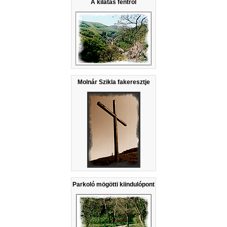
A kilátás fentről
Molnár Szikla fakeresztje
Parkoló mögötti kiindulópont