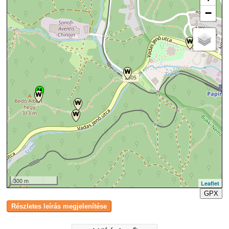
−
300 m
Leaflet
GPX