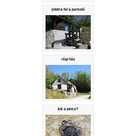
jobbra fel a parkoló
régi ház
kié a pince?