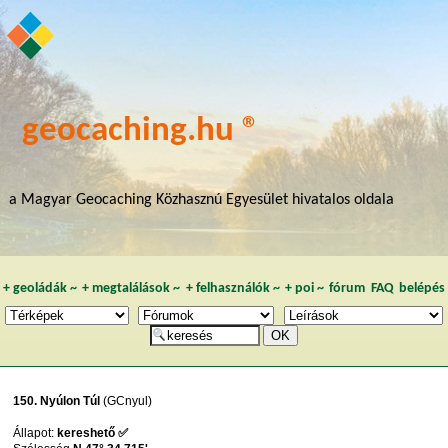
geocaching.hu ®
a Magyar Geocaching Közhasznú Egyesület hivatalos oldala
+
geoládák
~
+
megtalálások
~
+
felhasználók
~
+
poi
~
fórum
FAQ
belépés
150. Nyúlon Túl
(GCnyul)
Állapot:
kereshető ✅