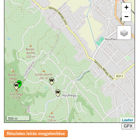
+
−
500 m
Leaflet
GPX