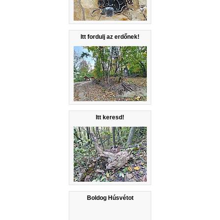
Itt fordulj az erdőnek!
Itt keresd!
Boldog Húsvétot