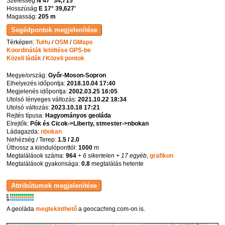
Szélesség
N 47° 34,715'
Hosszúság
E 17° 39,627'
Magasság:
205 m
Térképen:
TuHu
/
OSM
/
GMaps
Koordináták letöltése GPS-be
Közeli ládák
/
Közeli pontok
Megye/ország:
Győr-Moson-Sopron
Elhelyezés időpontja:
2018.10.04 17:40
Megjelenés időpontja:
2002.03.25 16:05
Utolsó lényeges változás:
2021.10.22 18:34
Utolsó változás:
2023.10.18 17:21
Rejtés típusa:
Hagyományos geoláda
Elrejtők:
Pók és Cicok->Liberty, stmester->nbokan
Ládagazda:
nbokan
Nehézség / Terep:
1.5 / 2.0
Úthossz a kiindulóponttól:
1000
m
Megtalálások száma:
964
+ 6 sikertelen
+ 17 egyéb
,
grafikon
Megtalálások gyakorisága:
0.8
megtalálás hetente
K
R
W
A geoláda
megtekinthető
a geocaching.com-on is.