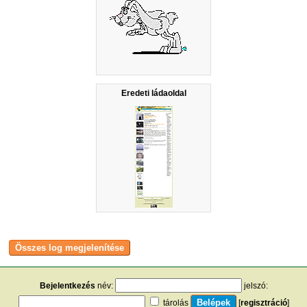
Eredeti ládaoldal
Bejelentkezés
név:
jelszó:
tárolás
[
regisztráció
]