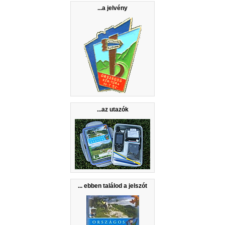
...a jelvény
...az utazók
... ebben találod a jelszót