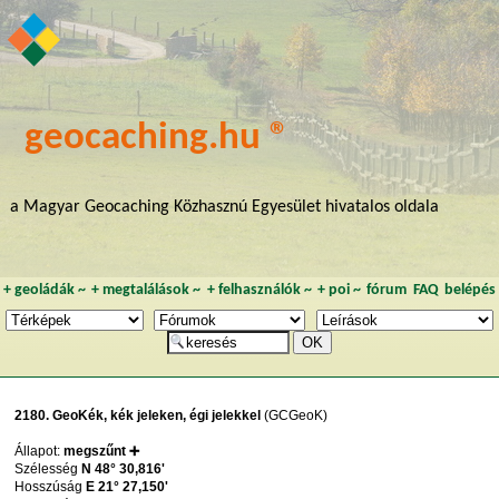
geocaching.hu ®
a Magyar Geocaching Közhasznú Egyesület hivatalos oldala
+
geoládák
~
+
megtalálások
~
+
felhasználók
~
+
poi
~
fórum
FAQ
belépés
2180. GeoKék, kék jeleken, égi jelekkel
(GCGeoK)
Állapot:
megszűnt ➕
Szélesség
N 48° 30,816'
Hosszúság
E 21° 27,150'