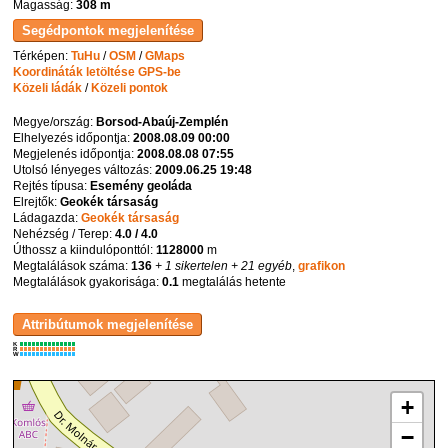
Magasság:
308 m
Térképen:
TuHu
/
OSM
/
GMaps
Koordináták letöltése GPS-be
Közeli ládák
/
Közeli pontok
Megye/ország:
Borsod-Abaúj-Zemplén
Elhelyezés időpontja:
2008.08.09 00:00
Megjelenés időpontja:
2008.08.08 07:55
Utolsó lényeges változás:
2009.06.25 19:48
Rejtés típusa:
Esemény geoláda
Elrejtők:
Geokék társaság
Ládagazda:
Geokék társaság
Nehézség / Terep:
4.0 / 4.0
Úthossz a kiindulóponttól:
1128000
m
Megtalálások száma:
136
+ 1 sikertelen
+ 21 egyéb
,
grafikon
Megtalálások gyakorisága:
0.1
megtalálás hetente
K
R
W
+
−