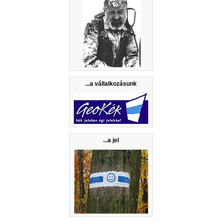
...a vállalkozásunk
...a jel