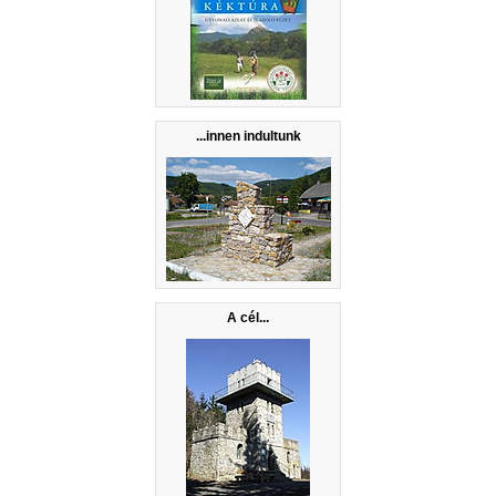
...innen indultunk
A cél...