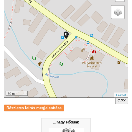
30 m
Leaflet
GPX
... nagy elődünk