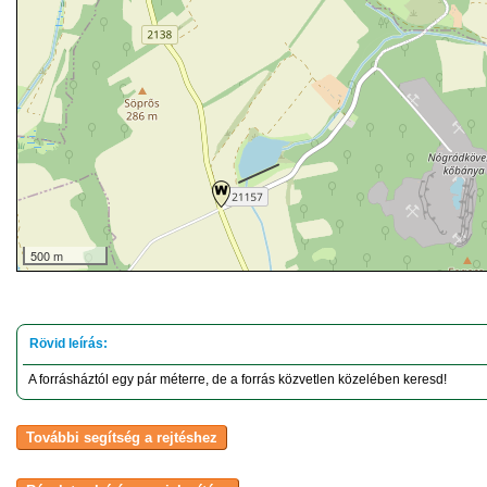
500 m
A forrásháztól egy pár méterre, de a forrás közvetlen közelében keresd!