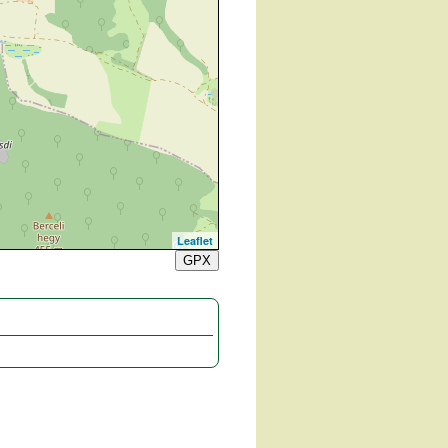
Leaflet
GPX