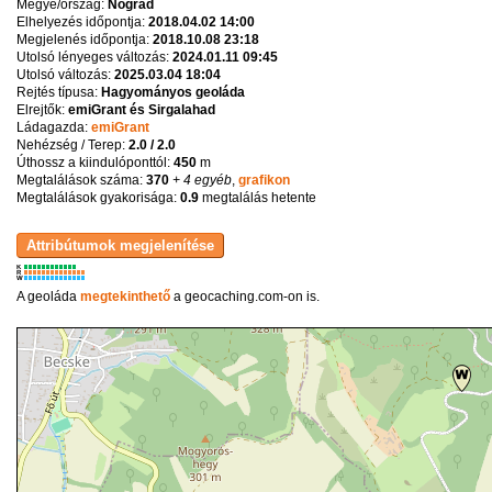
Megye/ország:
Nógrád
Elhelyezés időpontja:
2018.04.02 14:00
Megjelenés időpontja:
2018.10.08 23:18
Utolsó lényeges változás:
2024.01.11 09:45
Utolsó változás:
2025.03.04 18:04
Rejtés típusa:
Hagyományos geoláda
Elrejtők:
emiGrant és Sirgalahad
Ládagazda:
emiGrant
Nehézség / Terep:
2.0 / 2.0
Úthossz a kiindulóponttól:
450
m
Megtalálások száma:
370
+ 4 egyéb
,
grafikon
Megtalálások gyakorisága:
0.9
megtalálás hetente
K
R
W
A geoláda
megtekinthető
a geocaching.com-on is.