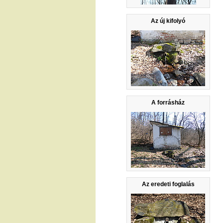
Az új kifolyó
A forrásház
Az eredeti foglalás