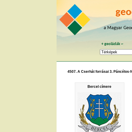
geo
a Magyar Geoc
+
geoládák
~
4507. A Cserhát forrásai 3. Páncélos-
Bercel címere