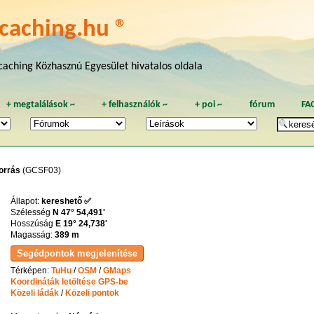
caching.hu ®
aching Közhasznú Egyesület hivatalos oldala
+
megtalálások
~
+
felhasználók
~
+
poi
~
fórum
FA
forrás
(GCSF03)
Állapot:
kereshető ✅
Szélesség
N 47° 54,491'
Hosszúság
E 19° 24,738'
Magasság:
389 m
Térképen:
TuHu
/
OSM
/
GMaps
Koordináták letöltése GPS-be
Közeli ládák
/
Közeli pontok