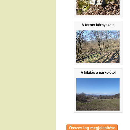
A forrás környezete
A kilátás a parkolótól