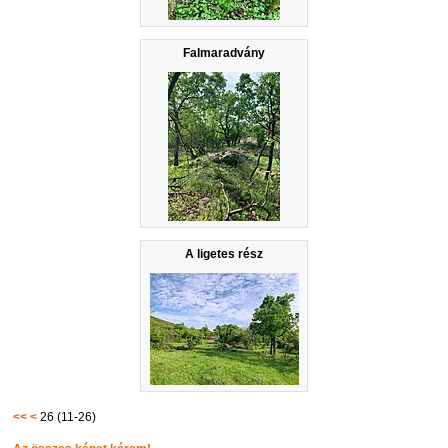
Falmaradvány
A ligetes rész
<<
<
26 (11-26)