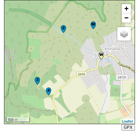
+
−
500 m
Leaflet
GPX