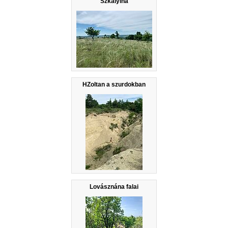
Szkalyina
HZoltan a szurdokban
Lovásznána falai