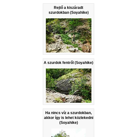
Rejtő a kiszáradt
szurdokban (Soyahike)
A szurdok fentről (Soyahike)
Ha nincs víz a szurdokban,
akkor így is lehet közlekedni
(Soyahike)