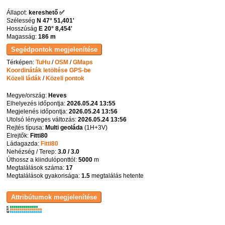
Állapot:
kereshető ✅
Szélesség
N 47° 51,401'
Hosszúság
E 20° 8,454'
Magasság:
186 m
Térképen:
TuHu
/
OSM
/
GMaps
Koordináták letöltése GPS-be
Közeli ládák
/
Közeli pontok
Megye/ország:
Heves
Elhelyezés időpontja:
2026.05.24 13:55
Megjelenés időpontja:
2026.05.24 13:56
Utolsó lényeges változás:
2026.05.24 13:56
Rejtés típusa:
Multi geoláda
(
1H+3V
)
Elrejtők:
Fitti80
Ládagazda:
Fitti80
Nehézség / Terep:
3.0 / 3.0
Úthossz a kiindulóponttól:
5000
m
Megtalálások száma:
17
Megtalálások gyakorisága:
1.5
megtalálás hetente
K
R
W