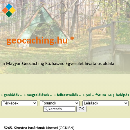
geocaching.hu ®
a Magyar Geocaching Közhasznú Egyesület hivatalos oldala
+
geoládák
~
+
megtalálások
~
+
felhasználók
~
+
poi
~
fórum
FAQ
belépés
5245. Kisnána határának kincsei
(GCKISN)