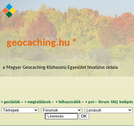
geocaching.hu ®
a Magyar Geocaching Közhasznú Egyesület hivatalos oldala
+
geoládák
~
+
megtalálások
~
+
felhasználók
~
+
poi
~
fórum
FAQ
belépés