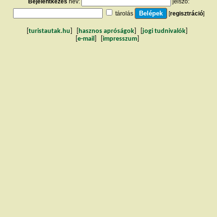
Bejelentkezés
név:
jelszó:
tárolás
[
regisztráció
]
[
turistautak.hu
] [
hasznos apróságok
] [
jogi tudnivalók
]
[
e-mail
] [
impresszum
]