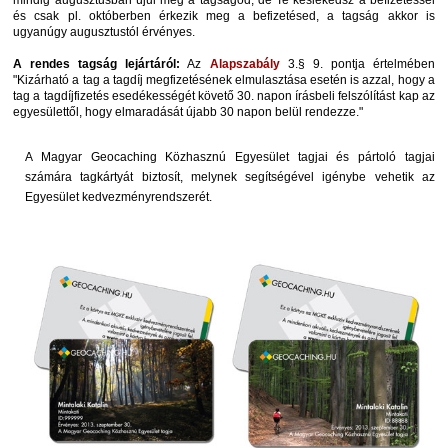
mindig augusztusban újul meg a tagságod, de Te késlekedsz a befizetéssel
és csak pl. októberben érkezik meg a befizetésed, a tagság akkor is
ugyanúgy augusztustól érvényes.
A rendes tagság lejártáról:
Az
Alapszabály
3.§ 9. pontja értelmében
"Kizárható a tag a tagdíj megfizetésének elmulasztása esetén is azzal, hogy a
tag a tagdíjfizetés esedékességét követő 30. napon írásbeli felszólítást kap az
egyesülettől, hogy elmaradását újabb 30 napon belül rendezze."
A Magyar Geocaching Közhasznú Egyesület tagjai és pártoló tagjai
számára tagkártyát biztosít, melynek segítségével igénybe vehetik az
Egyesület kedvezményrendszerét.