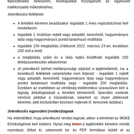
fejlesztésébe beleszólni, munkájukkal hozzájárulni az egyesület
hatékonyabb működéséhez.
Jelentkezési feltételek:
A felvételi kérelem beadásakor legalább 1 éves regisztrációval kell
rendelkezni
legalább 1 önállóan rejtett vagy adoptált, kereshető, hagyományos
láda vagy hagyományos pontot tartalmazó multiláda
legalább 150 megtalálás
(Változott 2021. március 23-án, korábban
200 volt a limit)
a megtalálás szám és a láda rejtés kiváltható legalább 100
térképszerkesztés alkalommal
(A jelentkező kérhet méltányossági eljárást a tagfelvételnél, ha a
következő feltételek valamelyike nem teljesül: - legalább 1 rejtett
vagy adoptált, kereshető, hagyományos láda vagy hagyományos
pontot tartalmazó multiláda vagy - legalább 200 megtalálás.
Ezekben az esetekben az elnökség elektronikus szavazáson kéri a
tagság állásfoglalását a felvételi kérelemről. Speciális esetnek
minősül például a házastársak, valamint az olyan játékosok
kérelme, akik köztudottan közösen rejtenek ill. keresnek ládákat.)
Jelentkezés egyesületi (rendes)tagnak
Ha eldöntötted, hogy jelentkezel rendes tagnak, akkor a kérelmet az MGKE
Elnökségének kell küldeni. Nyisd meg
innen
a tagfelvételi kérelem mintát,
nyomtasd, töltsd ki, szkenneld be és PDF formában küldd el az