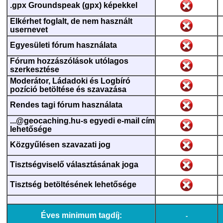
.gpx Groundspeak (gpx) képekkel
Elkérhet foglalt, de nem használt
usernevet
Egyesületi fórum használata
Fórum hozzászólások utólagos
szerkesztése
Moderátor, Ládadoki és Logbíró
pozíció betöltése és szavazása
Rendes tagi fórum használata
...@geocaching.hu-s egyedi e-mail cím
lehetősége
Közgyűlésen szavazati jog
Tisztségviselő választásának joga
Tisztség betöltésének lehetősége
Éves minimum tagdíj:
-