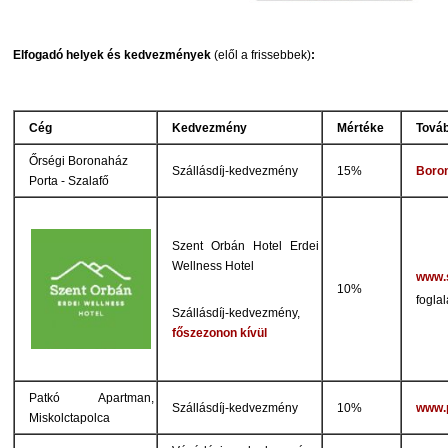
Elfogadó helyek és kedvezmények
(elől a frissebbek)
:
Cég
Kedvezmény
Mértéke
Továb
Őrségi Boronaház
Szállásdíj-kedvezmény
15%
Boro
Porta - Szalafő
Szent Orbán Hotel Erdei
Wellness Hotel
www.
10%
fogla
Szállásdíj-kedvezmény,
főszezonon kívül
Patkó Apartman,
Szállásdíj-kedvezmény
10%
www.
Miskolctapolca