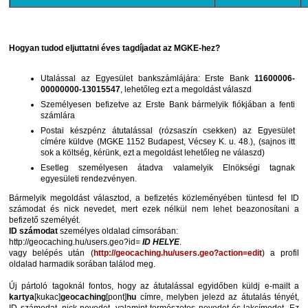
Hogyan tudod eljuttatni éves tagdíjadat az MGKE-hez?
Utalással az Egyesület bankszámlájára: Erste Bank
11600006-
00000000-13015547
, lehetőleg ezt a megoldást válaszd
Személyesen befizetve az Erste Bank bármelyik fiókjában a fenti
számlára
Postai készpénz átutalással (rózsaszín csekken) az Egyesület
címére küldve (MGKE 1152 Budapest, Vécsey K. u. 48.), (sajnos itt
sok a költség, kérünk, ezt a megoldást lehetőleg ne válaszd)
Esetleg személyesen átadva valamelyik Elnökségi tagnak
egyesületi rendezvényen.
Bármelyik megoldást választod, a befizetés közleményében tüntesd fel ID
számodat és nick nevedet, mert ezek nélkül nem lehet beazonosítani a
befizető személyét.
ID számodat
személyes oldalad címsorában:
http://geocaching.hu/users.geo?id=
ID HELYE
.
vagy belépés után (
http://geocaching.hu/users.geo?action=edit
) a profil
oldalad harmadik sorában találod meg.
Új pártoló tagoknál fontos, hogy az átutalással egyidőben küldj e-mailt a
kartya
[kukac]
geocaching
[pont]
hu
címre, melyben jelezd az átutalás tényét,