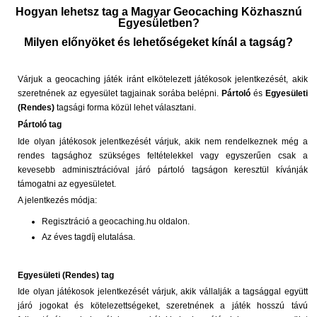
Hogyan lehetsz tag a Magyar Geocaching Közhasznú
Egyesületben?
Milyen előnyöket és lehetőségeket kínál a tagság?
Várjuk a geocaching játék iránt elkötelezett játékosok jelentkezését, akik
szeretnének az egyesület tagjainak sorába belépni.
Pártoló
és
Egyesületi
(Rendes)
tagsági forma közül lehet választani.
Pártoló tag
Ide olyan játékosok jelentkezését várjuk, akik nem rendelkeznek még a
rendes tagsághoz szükséges feltételekkel vagy egyszerűen csak a
kevesebb adminisztrációval járó pártoló tagságon keresztül kívánják
támogatni az egyesületet.
A jelentkezés módja:
Regisztráció a geocaching.hu oldalon.
Az éves tagdíj elutalása.
Egyesületi (Rendes) tag
Ide olyan játékosok jelentkezését várjuk, akik vállalják a tagsággal együtt
járó jogokat és kötelezettségeket, szeretnének a játék hosszú távú