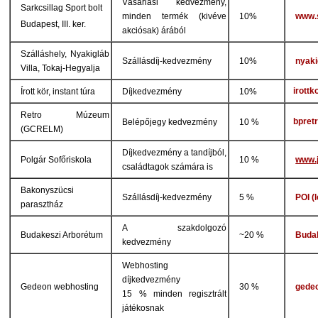
Vásárlási kedvezmény,
Sarkcsillag Sport bolt
minden termék (kivéve
10%
www.s
Budapest, III. ker.
akciósak) árából
Szálláshely, Nyakigláb
Szállásdíj-kedvezmény
10%
nyaki
Villa, Tokaj-Hegyalja
irottk
Írott kör, instant túra
Díjkedvezmény
10%
Retro Múzeum
bpret
Belépőjegy kedvezmény
10 %
(GCRELM)
Díjkedvezmény a tandíjból,
Polgár Sofőriskola
10 %
www.
családtagok számára is
Bakonyszücsi
Szállásdíj-kedvezmény
5 %
POI (
parasztház
A szakdolgozó
Budakeszi Arborétum
~20 %
Buda
kedvezmény
Webhosting
díjkedvezmény
Gedeon webhosting
30 %
gede
15 % minden regisztrált
játékosnak