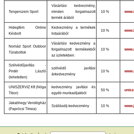
Vásárlási kedvezmény,
Tengerszem Sport
minden forgalmazott
10 %
www.
termék árából
Hidegfém Online
Kedvezmény a termékek
10 %
www.
Késbolt
listaárából
Vásárlási kedvezmény a
Nomád Sport Outdoor
forgalmazott termékekből
10 %
www.
Túraboltok
az üzletekben.
Szélvédőjavítás -
szélvédő javítási
Pintér László
10 %
www.s
árkedvezmény
(lehetetlen)
UNISZERVIZ Kft (Nóga
kedvezmény javítási és
50 %
unisz
Tibor)
egyéb munkadíjakból
Jakabhegy Vendégház
Szállásdíj-kedvezmény
10 %
www.
(Paprócsi Tímea)