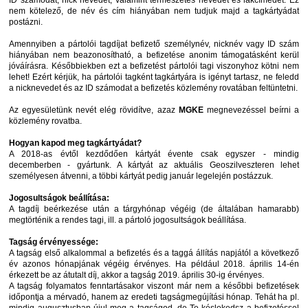
ID számodat, nick nevedet, valamint természetes nevedet és lakcímedet. Ez
nem kötelező, de név és cím hiányában nem tudjuk majd a tagkártyádat
postázni.
Amennyiben a pártolói tagdíjat befizető személynév, nicknév vagy ID szám
hiányában nem beazonosítható, a befizetése anonim támogatásként kerül
jóváírásra. Későbbiekben ezt a befizetést pártolói tagi viszonyhoz kötni nem
lehet! Ezért kérjük, ha pártolói tagként tagkártyára is igényt tartasz, ne feledd
a nicknevedet és az ID számodat a befizetés közlemény rovatában feltüntetni.
Az egyesületünk nevét elég rövidítve, azaz
MGKE
megnevezéssel beírni a
közlemény rovatba.
Hogyan kapod meg tagkártyádat?
A 2018-as évtől kezdődően kártyát évente csak egyszer - mindig
decemberben - gyártunk. A kártyát az aktuális Geoszilveszteren lehet
személyesen átvenni, a többi kártyát pedig január legelején postázzuk.
Jogosultságok beállítása:
A tagdíj beérkezése után a tárgyhónap végéig (de általában hamarabb)
megtörténik a rendes tagi, ill. a pártoló jogosultságok beállítása.
Tagság érvényessége:
A tagság első alkalommal a befizetés és a taggá állítás napjától a következő
év azonos hónapjának végéig érvényes. Ha például 2018. április 14-én
érkezett be az átutalt díj, akkor a tagság 2019. április 30-ig érvényes.
A tagság folyamatos fenntartásakor viszont már nem a későbbi befizetések
időpontja a mérvadó, hanem az eredeti tagságmegújítási hónap. Tehát ha pl.