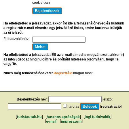
cookie-ban
Ha elfelejtetted a jelszavadat, akkor írd ide a felhasználóneved és küldünk
a regisztrált e-mail címedre egy jelszókérő linket, amire kattintva küldjük
az új jelszót.
Felhasználónév:
Ha elfeljetetted a jelszavadat ÉS az e-mail címed is megváltozott, akkor írj
az info@geocaching.hu címre és próbáld hitelesen bizonyítani, hogy Te
vagy Te.
Nincs még felhasználóneved?
Regisztráld
magad most!
Bejelentkezés
név:
jelszó:
tárolás
[
regisztráció
]
[
turistautak.hu
] [
hasznos apróságok
] [
jogi tudnivalók
]
[
e-mail
] [
impresszum
]