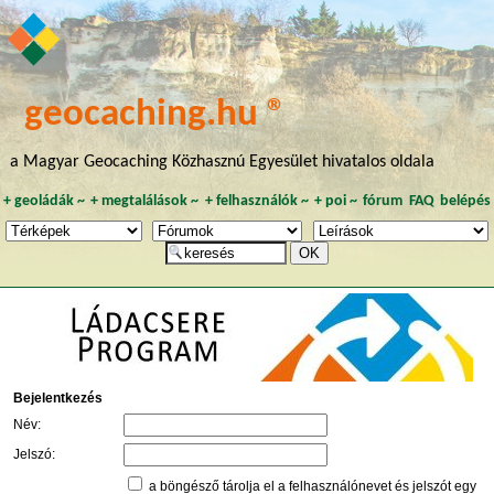
geocaching.hu ®
a Magyar Geocaching Közhasznú Egyesület hivatalos oldala
+
geoládák
~
+
megtalálások
~
+
felhasználók
~
+
poi
~
fórum
FAQ
belépés
Bejelentkezés
Név:
Jelszó:
a böngésző tárolja el a felhasználónevet és jelszót egy