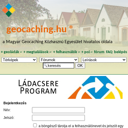
geocaching.hu ®
a Magyar Geocaching Közhasznú Egyesület hivatalos oldala
+
geoládák
~
+
megtalálások
~
+
felhasználók
~
+
poi
~
fórum
FAQ
belépés
Bejelentkezés
Név:
Jelszó:
a böngésző tárolja el a felhasználónevet és jelszót egy