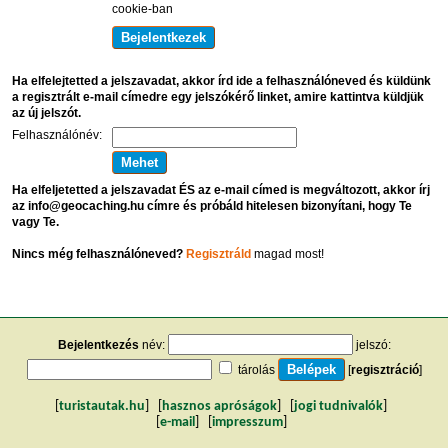
cookie-ban
Ha elfelejtetted a jelszavadat, akkor írd ide a felhasználóneved és küldünk
a regisztrált e-mail címedre egy jelszókérő linket, amire kattintva küldjük
az új jelszót.
Felhasználónév:
Ha elfeljetetted a jelszavadat ÉS az e-mail címed is megváltozott, akkor írj
az info@geocaching.hu címre és próbáld hitelesen bizonyítani, hogy Te
vagy Te.
Nincs még felhasználóneved?
Regisztráld
magad most!
Bejelentkezés
név:
jelszó:
tárolás
[
regisztráció
]
[
turistautak.hu
] [
hasznos apróságok
] [
jogi tudnivalók
]
[
e-mail
] [
impresszum
]