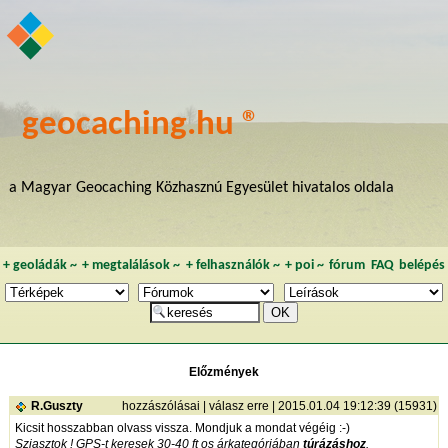
geocaching.hu ®
a Magyar Geocaching Közhasznú Egyesület hivatalos oldala
+
geoládák
~
+
megtalálások
~
+
felhasználók
~
+
poi
~
fórum
FAQ
belépés
Előzmények
R.Guszty
hozzászólásai
|
válasz erre
| 2015.01.04 19:12:39 (15931)
Kicsit hosszabban olvass vissza. Mondjuk a mondat végéig :-)
Sziasztok ! GPS-t keresek 30-40 ft os árkategóriában
túrázáshoz
.