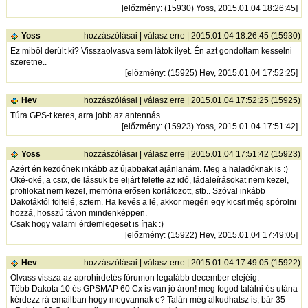
[
előzmény
: (15930) Yoss, 2015.01.04 18:26:45]
Yoss
hozzászólásai
|
válasz erre
| 2015.01.04 18:26:45 (15930)
Ez miből derült ki? Visszaolvasva sem látok ilyet. Én azt gondoltam kesselni
szeretne..
[
előzmény
: (15925) Hev, 2015.01.04 17:52:25]
Hev
hozzászólásai
|
válasz erre
| 2015.01.04 17:52:25 (15925)
Túra GPS-t keres, arra jobb az antennás.
[
előzmény
: (15923) Yoss, 2015.01.04 17:51:42]
Yoss
hozzászólásai
|
válasz erre
| 2015.01.04 17:51:42 (15923)
Azért én kezdőnek inkább az újabbakat ajánlanám. Meg a haladóknak is :)
Oké-oké, a csix, de lássuk be eljárt felette az idő, ládaleírásokat nem kezel,
profilokat nem kezel, memória erősen korlátozott, stb.. Szóval inkább
Dakotáktól fölfelé, sztem. Ha kevés a lé, akkor megéri egy kicsit még spórolni
hozzá, hosszú távon mindenképpen.
Csak hogy valami érdemlegeset is írjak :)
[
előzmény
: (15922) Hev, 2015.01.04 17:49:05]
Hev
hozzászólásai
|
válasz erre
| 2015.01.04 17:49:05 (15922)
Olvass vissza az aprohirdetés fórumon legalább december elejéig.
Több Dakota 10 és GPSMAP 60 Cx is van jó áron! meg fogod találni és utána
kérdezz rá emailban hogy megvannak e? Talán még alkudhatsz is, bár 35