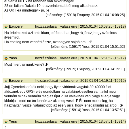
eFt-ért a 60 Cx ha rendben van akkor megéri.
28 ért láttam Dakota 10 -et szerintem abból még alkudhatsz.
Az OKT -ra mindeggyik jó. :-)
[
előzmény
: (15918) Exupery, 2015.01.04 16:08:25]
Exupery
hozzászólásai
|
válasz erre
| 2015.01.04 16:08:25 (15918)
Ha értelmezed azt amit írtam, előfordulhat ,hogy rá jössz, hogy szó sincs
ilyesmiről.
Ha esetleg nem vennéd észre, azt nagyon sajnálom... :P
[
előzmény
: (15917) Yoss, 2015.01.04 15:51:52]
Yoss
hozzászólásai
|
válasz erre
| 2015.01.04 15:51:52 (15917)
Most miért, sírnunk kéne? :P
[
előzmény
: (15915) Exupery, 2015.01.04 14:19:11]
Exupery
hozzászólásai
|
válasz erre
| 2015.01.04 14:19:11 (15915)
Jajj Gyerekek örülök neki, hogy ilyen vidámak vagytok 30-40000 ft ot
áldoznék egy GPS-re és gondoltam ha valakinek esetleg van, attól meg
venném minek venném meg az újat ? Ha valakinek van ,vagy el adja vagy
kidobja... mért ne én lennék az aki meg veszi :P És nem mellesleg, ha
használtan veszel valamit több az esély arra, hogy lehet alkudni az árból.. :P
[
előzmény
: (15914) Yoss, 2015.01.04 13:57:51]
Yoss
hozzászólásai
|
válasz erre
| 2015.01.04 13:57:51 (15914)
:)