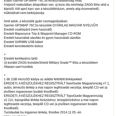
Eladó Garmin GPSMAP 76CSx kihasználatlanság miatt.
A kijelző makulátlan állapotban van, új kora óta minőségi ZAGG fólia védi a
kijelzőt. Két apró karc van a készülékházon, amely alig észrevehető,
működését nem befolyásolja.
Amit adok, a készülék gyári csomagolásában:
Garmin GPSMAP 76CSx készülék GYÁRILAG MAGYAR NYELVŰ!!!
Eredeti csuklópánt (nem használt)
Eredeti Mapsource Trip & Waypoint Manager CD-ROM
Eredeti használati utasítás és gyors használati utasítás
Eredeti GARMIN USB kábel
Eredeti kereskedelmi doboz
+
Eredeti kerékpáros tartó
Új korától ZAGG InvisibleShield Military Grade™ fólia a készüléken
Általam varrt hordtok
+
1 db 1GB microSD kártya az alábbi feltöltött térképekkel:
EREDETI, A KÉSZÜLÉKHEZ REGISZTRÁLT NaviGuide Magyarország v7.1,
autós, tervezős térkép a mai napon legfrissebb verziója, telepítő CD-vel (a
jövőben ingyenesen tovább frissíthető)
EREDETI, A KÉSZÜLÉKHEZ REGISZTRÁLT TopoGuide Magyarország
v2.12c, topográfiai térkép túrázáshoz, terepjárózáshoz a mai napon
legfrissebb verziója, telepítő CD-vel (a jövőben ingyenesen tovább
frissíthető)
Turistautak.hu ingyenes térkép, frissítve 2014.11.05.-én