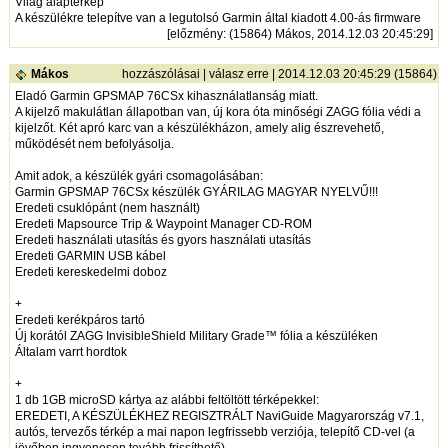
Világ alaptérkép
A készülékre telepítve van a legutolsó Garmin által kiadott 4.00-ás firmware
[
előzmény
: (15864) Mákos, 2014.12.03 20:45:29]
Mákos
hozzászólásai
|
válasz erre
| 2014.12.03 20:45:29 (15864)
Eladó Garmin GPSMAP 76CSx kihasználatlanság miatt.
A kijelző makulátlan állapotban van, új kora óta minőségi ZAGG fólia védi a
kijelzőt. Két apró karc van a készülékházon, amely alig észrevehető,
működését nem befolyásolja.
Amit adok, a készülék gyári csomagolásában:
Garmin GPSMAP 76CSx készülék GYÁRILAG MAGYAR NYELVŰ!!!
Eredeti csuklópánt (nem használt)
Eredeti Mapsource Trip & Waypoint Manager CD-ROM
Eredeti használati utasítás és gyors használati utasítás
Eredeti GARMIN USB kábel
Eredeti kereskedelmi doboz
+
Eredeti kerékpáros tartó
Új korától ZAGG InvisibleShield Military Grade™ fólia a készüléken
Általam varrt hordtok
+
1 db 1GB microSD kártya az alábbi feltöltött térképekkel:
EREDETI, A KÉSZÜLÉKHEZ REGISZTRÁLT NaviGuide Magyarország v7.1,
autós, tervezős térkép a mai napon legfrissebb verziója, telepítő CD-vel (a