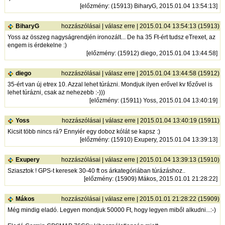
[
előzmény
: (15913) BiharyG, 2015.01.04 13:54:13]
BiharyG
hozzászólásai
|
válasz erre
| 2015.01.04 13:54:13 (15913)
Yoss az összeg nagyságrendjén ironozált... De ha 35 Ft-ért tudsz eTrexet, az
engem is érdekelne :)
[
előzmény
: (15912) diego, 2015.01.04 13:44:58]
diego
hozzászólásai
|
válasz erre
| 2015.01.04 13:44:58 (15912)
35-ért van új etrex 10. Azzal lehet túrázni. Mondjuk ilyen erővel kv főzővel is
lehet túrázni, csak az nehezebb :-)))
[
előzmény
: (15911) Yoss, 2015.01.04 13:40:19]
Yoss
hozzászólásai
|
válasz erre
| 2015.01.04 13:40:19 (15911)
Kicsit több nincs rá? Ennyiér egy doboz kólát se kapsz :)
[
előzmény
: (15910) Exupery, 2015.01.04 13:39:13]
Exupery
hozzászólásai
|
válasz erre
| 2015.01.04 13:39:13 (15910)
Sziasztok ! GPS-t keresek 30-40 ft os árkategóriában túrázáshoz..
[
előzmény
: (15909) Mákos, 2015.01.01 21:28:22]
Mákos
hozzászólásai
|
válasz erre
| 2015.01.01 21:28:22 (15909)
Még mindig eladó. Legyen mondjuk 50000 Ft, hogy legyen miből alkudni...:-)