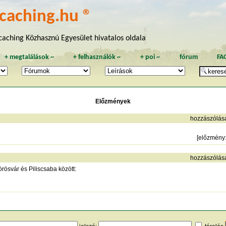
caching.hu ®
aching Közhasznú Egyesület hivatalos oldala
+
megtalálások
~
+
felhasználók
~
+
poi
~
fórum
FA
Előzmények
hozzászólás
[
előzmény
hozzászólás
örösvár és Piliscsaba között: