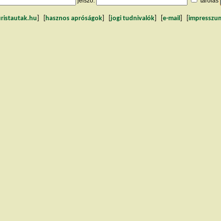
jelszó:
tárolás
uristautak.hu
] [
hasznos apróságok
] [
jogi tudnivalók
] [
e-mail
] [
impresszu