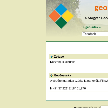
geo
a Magyar Geoc
+
geoládák
~
Zsézsé
Köszönjük Jézuska!
GeoJézuska
A végére maradt a szürke fa parkolója Pilisv
N 47° 37,321' E 18° 51,976'