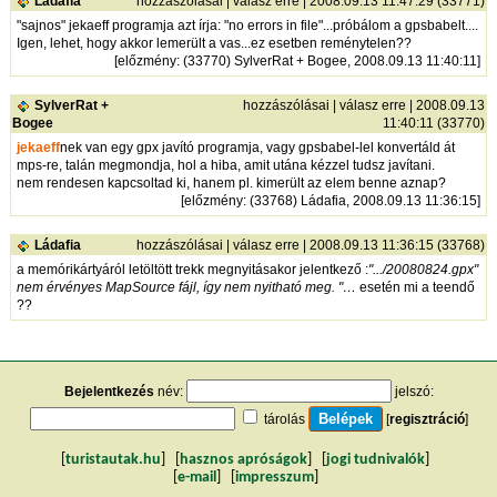
Ládafia
hozzászólásai
|
válasz erre
| 2008.09.13 11:47:29 (33771)
"sajnos" jekaeff programja azt írja: "no errors in file"...próbálom a gpsbabelt....
Igen, lehet, hogy akkor lemerült a vas...ez esetben reménytelen??
[
előzmény
: (33770) SylverRat + Bogee, 2008.09.13 11:40:11]
SylverRat +
hozzászólásai
|
válasz erre
| 2008.09.13
Bogee
11:40:11 (33770)
jekaeff
nek van egy gpx javító programja, vagy gpsbabel-lel konvertáld át
mps-re, talán megmondja, hol a hiba, amit utána kézzel tudsz javítani.
nem rendesen kapcsoltad ki, hanem pl. kimerült az elem benne aznap?
[
előzmény
: (33768) Ládafia, 2008.09.13 11:36:15]
Ládafia
hozzászólásai
|
válasz erre
| 2008.09.13 11:36:15 (33768)
a memórikártyáról letöltött trekk megnyitásakor jelentkező :
".../20080824.gpx"
nem érvényes MapSource fájl, így nem nyitható meg. "…
esetén mi a teendő
??
Bejelentkezés
név:
jelszó:
tárolás
[
regisztráció
]
[
turistautak.hu
] [
hasznos apróságok
] [
jogi tudnivalók
]
[
e-mail
] [
impresszum
]