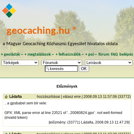
geocaching.hu ®
a Magyar Geocaching Közhasznú Egyesület hivatalos oldala
+
geoládák
~
+
megtalálások
~
+
felhasználók
~
+
poi
~
fórum
FAQ
belépés
Előzmények
Ládafia
hozzászólásai
|
válasz erre
| 2008.09.13 11:57:06 (33772)
.. a gpsbabel sem bír vele:
GPX: XML parse error at line 23521 of '...20080824.gpx' : not well-formed
(invalid token)
[
előzmény
: (33771) Ládafia, 2008.09.13 11:47:29]