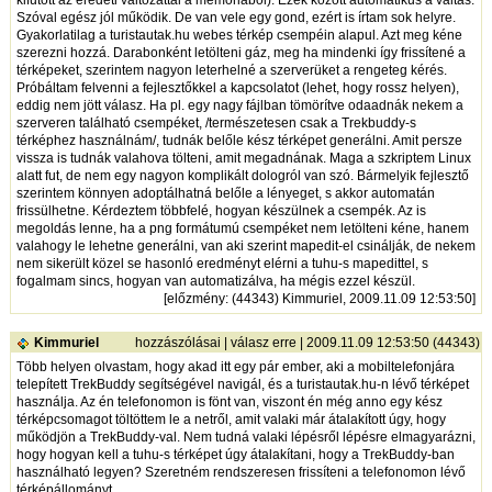
Szóval egész jól működik. De van vele egy gond, ezért is írtam sok helyre.
Gyakorlatilag a turistautak.hu webes térkép csempéin alapul. Azt meg kéne
szerezni hozzá. Darabonként letölteni gáz, meg ha mindenki így frissítené a
térképeket, szerintem nagyon leterhelné a szerverüket a rengeteg kérés.
Próbáltam felvenni a fejlesztőkkel a kapcsolatot (lehet, hogy rossz helyen),
eddig nem jött válasz. Ha pl. egy nagy fájlban tömörítve odaadnák nekem a
szerveren található csempéket, /természetesen csak a Trekbuddy-s
térképhez használnám/, tudnák belőle kész térképet generálni. Amit persze
vissza is tudnák valahova tölteni, amit megadnának. Maga a szkriptem Linux
alatt fut, de nem egy nagyon komplikált dologról van szó. Bármelyik fejlesztő
szerintem könnyen adoptálhatná belőle a lényeget, s akkor automatán
frissülhetne. Kérdeztem többfelé, hogyan készülnek a csempék. Az is
megoldás lenne, ha a png formátumú csempéket nem letölteni kéne, hanem
valahogy le lehetne generálni, van aki szerint mapedit-el csinálják, de nekem
nem sikerült közel se hasonló eredményt elérni a tuhu-s mapedittel, s
fogalmam sincs, hogyan van automatizálva, ha mégis ezzel készül.
[
előzmény
: (44343) Kimmuriel, 2009.11.09 12:53:50]
Kimmuriel
hozzászólásai
|
válasz erre
| 2009.11.09 12:53:50 (44343)
Több helyen olvastam, hogy akad itt egy pár ember, aki a mobiltelefonjára
telepített TrekBuddy segítségével navigál, és a turistautak.hu-n lévő térképet
használja. Az én telefonomon is fönt van, viszont én még anno egy kész
térképcsomagot töltöttem le a netről, amit valaki már átalakított úgy, hogy
működjön a TrekBuddy-val. Nem tudná valaki lépésről lépésre elmagyarázni,
hogy hogyan kell a tuhu-s térképet úgy átalakítani, hogy a TrekBuddy-ban
használható legyen? Szeretném rendszeresen frissíteni a telefonomon lévő
térképállományt.