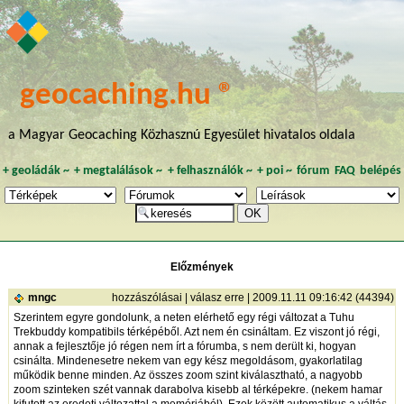
geocaching.hu ®
a Magyar Geocaching Közhasznú Egyesület hivatalos oldala
+
geoládák
~
+
megtalálások
~
+
felhasználók
~
+
poi
~
fórum
FAQ
belépés
Előzmények
mngc
hozzászólásai
|
válasz erre
| 2009.11.11 09:16:42 (44394)
Szerintem egyre gondolunk, a neten elérhető egy régi változat a Tuhu
Trekbuddy kompatibils térképéből. Azt nem én csináltam. Ez viszont jó régi,
annak a fejlesztője jó régen nem írt a fórumba, s nem derült ki, hogyan
csinálta. Mindenesetre nekem van egy kész megoldásom, gyakorlatilag
működik benne minden. Az összes zoom szint kiválasztható, a nagyobb
zoom szinteken szét vannak darabolva kisebb al térképekre. (nekem hamar
kifutott az eredeti változattal a memóriából). Ezek között automatikus a váltás.