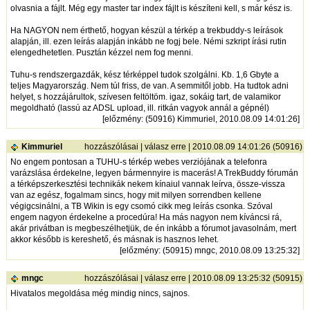
olvasnia a fájlt. Még egy master tar index fájlt is készíteni kell, s már kész is.
Ha NAGYON nem érthető, hogyan készül a térkép a trekbuddy-s leírások
alapján, ill. ezen leírás alapján inkább ne fogj bele. Némi szkript írási rutin
elengedhetetlen. Pusztán kézzel nem fog menni.
Tuhu-s rendszergazdák, kész térképpel tudok szolgálni. Kb. 1,6 Gbyte a
teljes Magyarország. Nem túl friss, de van. A semmitől jobb. Ha tudtok adni
helyet, s hozzájárultok, szívesen feltöltöm. igaz, sokáig tart, de valamikor
megoldható (lassú az ADSL upload, ill. ritkán vagyok annál a gépnél)
[
előzmény
: (50916) Kimmuriel, 2010.08.09 14:01:26]
Kimmuriel
hozzászólásai
|
válasz erre
| 2010.08.09 14:01:26 (50916)
No engem pontosan a TUHU-s térkép webes verziójának a telefonra
varázslása érdekelne, legyen bármennyire is macerás! A TrekBuddy fórumán
a térképszerkesztési technikák nekem kínaiul vannak leírva, össze-vissza
van az egész, fogalmam sincs, hogy mit milyen sorrendben kellene
végigcsinálni, a TB Wikin is egy csomó cikk meg leírás csonka. Szóval
engem nagyon érdekelne a procedúra! Ha más nagyon nem kíváncsi rá,
akár privátban is megbeszélhetjük, de én inkább a fórumot javasolnám, mert
akkor később is kereshető, és másnak is hasznos lehet.
[
előzmény
: (50915) mngc, 2010.08.09 13:25:32]
mngc
hozzászólásai
|
válasz erre
| 2010.08.09 13:25:32 (50915)
Hivatalos megoldása még mindig nincs, sajnos.