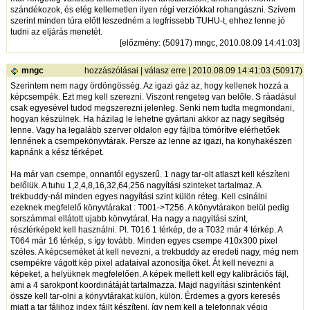
szándékozok, és elég kellemetlen ilyen régi verziókkal rohangászni. Szívem
szerint minden túra előtt leszedném a legfrissebb TUHU-t, ehhez lenne jó
tudni az eljárás menetét.
[
előzmény
: (50917) mngc, 2010.08.09 14:41:03]
mngc
hozzászólásai
|
válasz erre
| 2010.08.09 14:41:03 (50917)
Szerintem nem nagy ördöngösség. Az igazi gáz az, hogy kellenek hozzá a
képcsempék. Ezt meg kell szerezni. Viszont rengeteg van belőle. S ráadásul
csak egyesével tudod megszerezni jelenleg. Senki nem tudta megmondani,
hogyan készülnek. Ha házilag le lehetne gyártani akkor az nagy segítség
lenne. Vagy ha legalább szerver oldalon egy fájlba tömörítve elérhetőek
lennének a csempekönyvtárak. Persze az lenne az igazi, ha konyhakészen
kapnánk a kész térképet.
Ha már van csempe, onnantól egyszerű. 1 nagy tar-olt atlaszt kell készíteni
belőlük. A tuhu 1,2,4,8,16,32,64,256 nagyítási szinteket tartalmaz. A
trekbuddy-nál minden egyes nagyítási szint külön réteg. Kell csinálni
ezeknek megfelelő könyvtárakat : T001->T256. A könyvtárakon belül pedig
sorszámmal ellátott ujabb könvytárat. Ha nagy a nagyitási szint,
résztérképekt kell használni. Pl. T016 1 térkép, de a T032 már 4 térkép. A
T064 már 16 térkép, s így tovább. Minden egyes csempe 410x300 pixel
széles. A képcseméket át kell nevezni, a trekbuddy az eredeti nagy, még nem
csempékre vágott kép pixel adataival azonosítja őket. Át kell nevezni a
képeket, a helyüknek megfelelően. A képek mellett kell egy kalibrációs fájl,
ami a 4 sarokpont koordinátáját tartalmazza. Majd nagyiítási szintenként
össze kell tar-olni a könyvtárakat külön, külön. Érdemes a gyors keresés
miatt a tar fáljhoz index fájlt készíteni. így nem kell a telefonnak végig