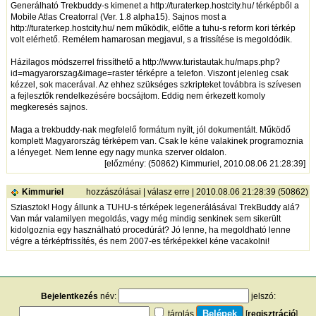
Generálható Trekbuddy-s kimenet a
http://turaterkep.hostcity.hu/
térképből a
Mobile Atlas Creatorral (Ver. 1.8 alpha15). Sajnos most a
http://turaterkep.hostcity.hu/
nem működik, előtte a tuhu-s reform kori térkép
volt elérhető. Remélem hamarosan megjavul, s a frissítése is megoldódik.
Házilagos módszerrel frissíthető a
http://www.turistautak.hu/maps.php?
id=magyarorszag&image=raster
térképre a telefon. Viszont jelenleg csak
kézzel, sok macerával. Az ehhez szükséges szkripteket továbbra is szívesen
a fejlesztők rendelkezésére bocsájtom. Eddig nem érkezett komoly
megkeresés sajnos.
Maga a trekbuddy-nak megfelelő formátum nyílt, jól dokumentált. Működő
komplett Magyarország térképem van. Csak le kéne valakinek programoznia
a lényeget. Nem lenne egy nagy munka szerver oldalon.
[
előzmény
: (50862) Kimmuriel, 2010.08.06 21:28:39]
Kimmuriel
hozzászólásai
|
válasz erre
| 2010.08.06 21:28:39 (50862)
Sziasztok! Hogy állunk a TUHU-s térképek legenerálásával TrekBuddy alá?
Van már valamilyen megoldás, vagy még mindig senkinek sem sikerült
kidolgoznia egy használható procedúrát? Jó lenne, ha megoldható lenne
végre a térképfrissítés, és nem 2007-es térképekkel kéne vacakolni!
Bejelentkezés
név:
jelszó:
tárolás
[
regisztráció
]