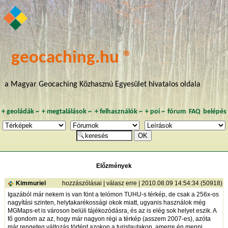
geocaching.hu ®
a Magyar Geocaching Közhasznú Egyesület hivatalos oldala
+
geoládák
~
+
megtalálások
~
+
felhasználók
~
+
poi
~
fórum
FAQ
belépés
Előzmények
Kimmuriel
hozzászólásai
|
válasz erre
| 2010.08.09 14:54:34 (50918)
Igazából már nekem is van fönt a telómon TUHU-s térkép, de csak a 256x-os
nagyítási szinten, helytakarékossági okok miatt, ugyanis használok még
MGMaps-et is városon belüli tájékozódásra, és az is elég sok helyet eszik. A
fő gondom az az, hogy már nagyon régi a térkép (asszem 2007-es), azóta
már rengeteg változás történt azokon a turistautakon, amerre én menni