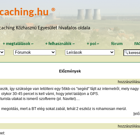
caching.hu ®
aching Közhasznú Egyesület hivatalos oldala
+
megtalálások
~
+
felhasználók
~
+
poi
~
fórum
FA
Előzmények
hozzászólás
zik, így szüksége van letölteni egy 56kb-os "segéd" fájlt az internetről, mely nag
lykor 30-45 percet is kell várni, hogy jelet találjon a GPS.
ista utakat is ismerő szoftverre (pl. Navitel)....
 megoldás, mert a BT elég sokat zabál, tehát 2 eszköz is rohamosan merül.
[
el
hozzászólás
et: