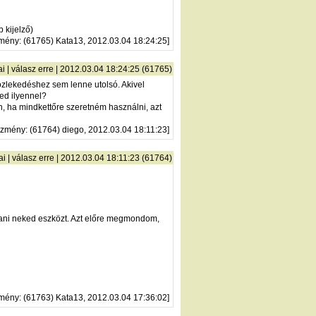
 kijelző)
zmény
: (61765) Kata13, 2012.03.04 18:24:25]
ai
|
válasz erre
| 2012.03.04 18:24:25 (61765)
özlekedéshez sem lenne utolsó. Akivel
ed ilyennel?
, ha mindkettőre szeretném használni, azt
őzmény
: (61764) diego, 2012.03.04 18:11:23]
ai
|
válasz erre
| 2012.03.04 18:11:23 (61764)
nlani neked eszközt. Azt előre megmondom,
zmény
: (61763) Kata13, 2012.03.04 17:36:02]