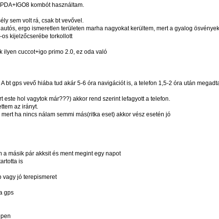
l PDA+IGO8 kombót használtam.
ly sem volt rá, csak bt vevővel.
mi autós, ergo ismeretlen területen marha nagyokat kerültem, mert a gyalog ösvénye
os kijelzőcserébe torkollott
ilyen cuccot+igo primo 2.0, ez oda való
. A bt gps vevő hiába tud akár 5-6 óra navigációt is, a telefon 1,5-2 óra után megad
este hol vagytok már???) akkor rend szerint lefagyott a telefon.
ttem az irányt.
t, mert ha nincs nálam semmi más(ritka eset) akkor vész esetén jó
m a másik pár akksit és ment megint egy napot
artotta is
p vagy jó terepismeret
ra gps
epen