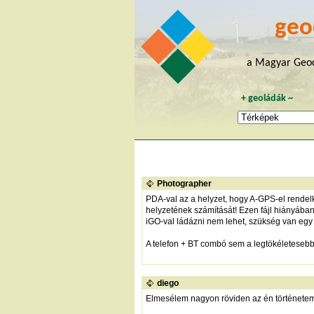
geo
a Magyar Geoc
+
geoládák
~
Photographer
PDA-val az a helyzet, hogy A-GPS-el rendelke
helyzetének számítását! Ezen fájl hiányában o
iGO-val ládázni nem lehet, szükség van egy tur
A telefon + BT combó sem a legtökéletesebb
diego
Elmesélem nagyon röviden az én történetem