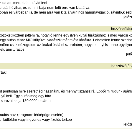
 tudtam merre lehet rövidíteni
brutál hóvihar, és semmi baja nem lett) erre van kitalálva.
óban és városban is, de nem arra van kitalálva(nincs hangnavigáció, sávinfó,kisebb
[
elő
hozzászólás
öket közben jöttem rá, hogy jó lenne egy ilyen kütyű túrázáshoz is meg városi k
egy autós Mitac MIO kütyüvel vadászik már mióta ládákra. Lehetetlen lenne szerint
nlőre csak nézegetem az árakat és látni szeretném, hogy mennyi is lenne egy ilyen
ék, ami túrázós.
[
el
hozzászólás
tak!
rod pontosan mire szeretnéd használni, és mennyit szánsz rá. Ebből mi tudunk ajá
yü kell. Egy autós meg egy túra.
 sorozat tudja 180 000ft-os áron.
 autós navi+program+térkép(igo esetén)
p, külföldre vagy ingyenes vagy fizetős térkép
[
elő