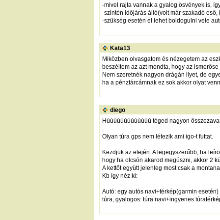
-mivel rajta vannak a gyalog ösvények is, így
-szintén időjárás álló(volt már szakadó eső, 
-szükség esetén el lehet boldogulni vele aut
Kata13
Miközben olvasgatom és nézegetem az eszköz
beszéltem az azt mondta, hogy az ismerőse 
Nem szeretnék nagyon drágán ilyet, de egye
ha a pénztárcámnak ez sok akkor olyat venn
diego
Húúúúúúúúúúúúú téged nagyon összezavar
Olyan túra gps nem létezik ami igo-t futtat.
Kezdjük az elején. A legegyszerűbb, ha leí
hogy ha olcsón akarod megúszni, akkor 2 küt
A kettőt együtt jelenleg most csak a montana
Kb így néz ki:
Autó: egy autós navi+térkép(garmin esetén)
túra, gyalogos: túra navi+ingyenes túratérké