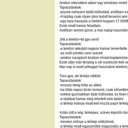
Amikor elkezdtem akkor egy windows mobi
Tapasztalatok:
-piszok nehezen talált műholdat, erdőben esé
-A ládáig csak olyan úton tudott tervezni a
-egy laza havazás a Gellért-hegyen 17 000ft-
Ezek miatt hamar feladtam.
Autóban semmi gond, a mai napig használok 
Jött a telefon+bt gps vevő
Tapasztalatok:
-a telefon akksiját nagyon hamar lemerítette
-az esőt szintén nem szereti
-amikor navigáció közben hívást kaptam(mert 
Ezek után már tényleg a cél eszközök felé ve
Mai nap is eseti jelleggel használok telefon
Túra gps, de térkép nélküli
Tapasztalatok:
-hosszú ideig bírta az akksi
-ha több napos túrán lemerül, csak elővette
-sokkal gyorsabban talál műholdat, és fixen t
-a ládákat hamar meg lehetett vele találni
-a térkép hiánya miatt kell hozzá papír térké
Aztán jött a vég: térképes, színes kijelzős tú
Tapasztalatok:
-minden előnye a térkép nélkülinek
-a térkép miatt egyszerűbb eligazodás a ter