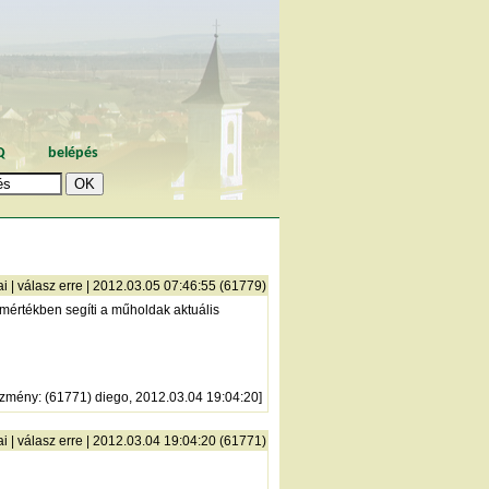
Q
belépés
ai
|
válasz erre
| 2012.03.05 07:46:55 (61779)
y mértékben segíti a műholdak aktuális
őzmény
: (61771) diego, 2012.03.04 19:04:20]
ai
|
válasz erre
| 2012.03.04 19:04:20 (61771)