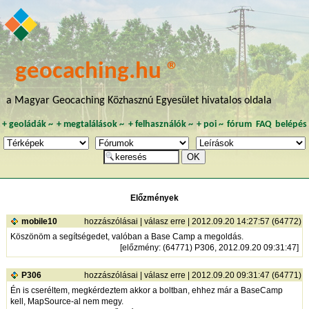
geocaching.hu ®
a Magyar Geocaching Közhasznú Egyesület hivatalos oldala
+
geoládák
~
+
megtalálások
~
+
felhasználók
~
+
poi
~
fórum
FAQ
belépés
Előzmények
mobile10
hozzászólásai
|
válasz erre
| 2012.09.20 14:27:57 (64772)
Köszönöm a segítségedet, valóban a Base Camp a megoldás.
[
előzmény
: (64771) P306, 2012.09.20 09:31:47]
P306
hozzászólásai
|
válasz erre
| 2012.09.20 09:31:47 (64771)
Én is cseréltem, megkérdeztem akkor a boltban, ehhez már a BaseCamp
kell, MapSource-al nem megy.