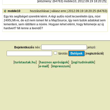
[
előzmény
: (64763) mobile10, 2012.09.19 18:20:25]
mobile10
hozzászólásai
|
válasz erre
| 2012.09.19 18:20:25 (64763)
Egy kis segítséget szeretnk kérni. A régi autós nüvit lecseréletm újra, nüvi
2495LMt-re, de ezt nem ismeri fel a MapSource, így nem tudok adatokat sem
lementeni, sem rátölteni a nüvire. Hogyan lehet elérni, hogy felismerje az új
hardvert? Mi lenne a teendő?
Bejelentkezés
név:
jelszó:
tárolás
[
regisztráció
]
[
turistautak.hu
] [
hasznos apróságok
] [
jogi tudnivalók
]
[
e-mail
] [
impresszum
]