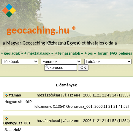
geocaching.hu ®
a Magyar Geocaching Közhasznú Egyesület hivatalos oldala
+
geoládák
~
+
megtalálások
~
+
felhasználók
~
+
poi
~
fórum
FAQ
belépés
Előzmények
ttamas
hozzászólásai
|
válasz erre
| 2006.11.21 21:43:24 (11355)
Hogyan sikerült?
[
előzmény
: (11354) Gyöngyusz_001, 2006.11.21 21:41:52]
hozzászólásai
|
válasz erre
| 2006.11.21 21:41:52 (11354)
Gyöngyusz_001
Sziasztok!