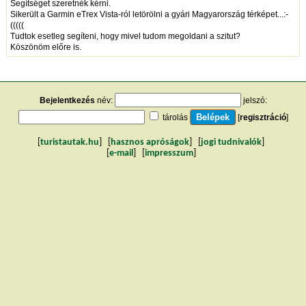
Segítséget szeretnék kérni.
Sikerült a Garmin eTrex Vista-ról letörölni a gyári Magyarország térképet...:-
(((((
Tudtok esetleg segíteni, hogy mivel tudom megoldani a szitut?
Köszönöm előre is.
Bejelentkezés
név:
jelszó:
tárolás
[
regisztráció
]
[
turistautak.hu
] [
hasznos apróságok
] [
jogi tudnivalók
]
[
e-mail
] [
impresszum
]