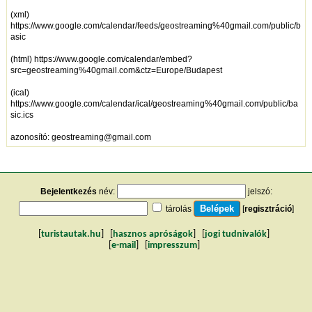
(xml)
https://www.google.com/calendar/feeds/geostreaming%40gmail.com/public/b
asic
(html)
https://www.google.com/calendar/embed?
src=geostreaming%40gmail.com&ctz=Europe/Budapest
(ical)
https://www.google.com/calendar/ical/geostreaming%40gmail.com/public/ba
sic.ics
azonosító: geostreaming@gmail.com
Bejelentkezés
név:
jelszó:
tárolás
[
regisztráció
]
[
turistautak.hu
] [
hasznos apróságok
] [
jogi tudnivalók
]
[
e-mail
] [
impresszum
]