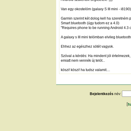
Van egy okostelóm (galaxy S III mini - i8190
Garmin szerint két dolog kell ha szeretném p
Smart bluetooth (úgy tudom ez a 4.0)
"Requires phone to be running Android 4.3 o
A galaxy s III mini telómban elvileg bluetoot
Ehhez az egészhez sötét vagyok.
Szóval a kérdés: Ha mindent jól értelmezek
emiatt nem vennék új telót...
köszi! köszi! ha tudsz valamit....
Bejelentkezés
név:
[
t