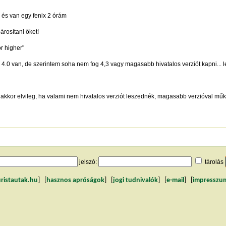
) és van egy fenix 2 órám
árosítani őket!
r higher"
h 4.0 van, de szerintem soha nem fog 4,3 vagy magasabb hivatalos verziót kapni... leg
, akkor elvileg, ha valami nem hivatalos verziót leszednék, magasabb verzióval 
jelszó:
tárolás
uristautak.hu
] [
hasznos apróságok
] [
jogi tudnivalók
] [
e-mail
] [
impresszu