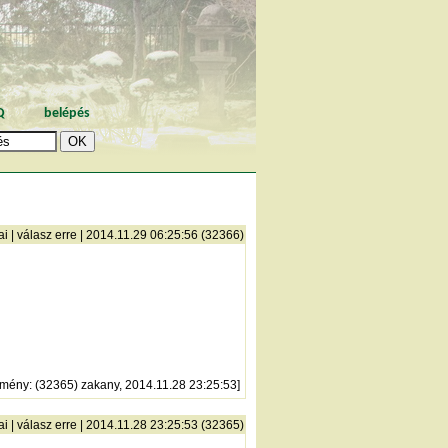
Q
belépés
ai
|
válasz erre
| 2014.11.29 06:25:56 (32366)
zmény
: (32365) zakany, 2014.11.28 23:25:53]
ai
|
válasz erre
| 2014.11.28 23:25:53 (32365)