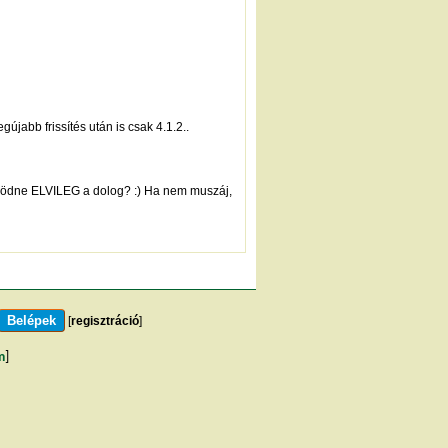
újabb frissítés után is csak 4.1.2..
működne ELVILEG a dolog? :) Ha nem muszáj,
[
regisztráció
]
m
]