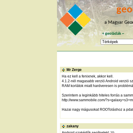
geo
a Magyar Geoc
+
geoládák
~
Mr Zerge
Ha ez kell a fenixnek, akkor kell.
4.1.2-nél magasabb verzió Android verzió s
RAM korlátok miatt hardveresen is problém
Szerintem a leginkább hiteles forrás a sam
http://www.sammobile.com/?s=galaxy+s3+
Hazai nagy mágusokat ROOToláshoz a pdafa
zakany
Android szakértők segítsetek! :)))