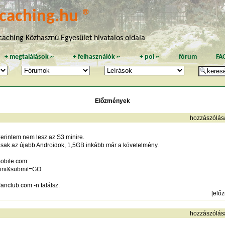
caching.hu ®
aching Közhasznú Egyesület hivatalos oldala
+
megtalálások
~
+
felhasználók
~
+
poi
~
fórum
FA
Előzmények
hozzászólás
zerintem nem lesz az S3 minire.
ásak az újabb Androidok, 1,5GB inkább már a követelmény.
mobile.com:
mini&submit=GO
nclub.com -n találsz.
[
elő
hozzászólás