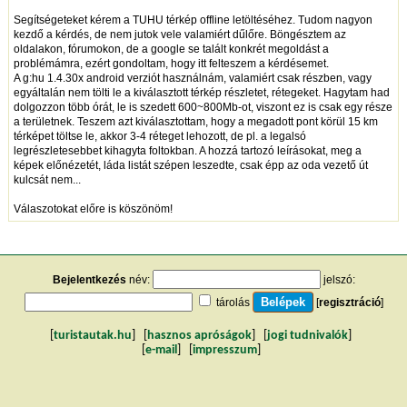
Segítségeteket kérem a TUHU térkép offline letöltéséhez. Tudom nagyon
kezdő a kérdés, de nem jutok vele valamiért dűlőre. Böngésztem az
oldalakon, fórumokon, de a google se talált konkrét megoldást a
problémámra, ezért gondoltam, hogy itt felteszem a kérdésemet.
A g:hu 1.4.30x android verziót használnám, valamiért csak részben, vagy
egyáltalán nem tölti le a kiválasztott térkép részletet, rétegeket. Hagytam had
dolgozzon több órát, le is szedett 600~800Mb-ot, viszont ez is csak egy része
a területnek. Teszem azt kiválasztottam, hogy a megadott pont körül 15 km
térképet töltse le, akkor 3-4 réteget lehozott, de pl. a legalsó
legrészletesebbet kihagyta foltokban. A hozzá tartozó leírásokat, meg a
képek előnézetét, láda listát szépen leszedte, csak épp az oda vezető út
kulcsát nem...
Válaszotokat előre is köszönöm!
Bejelentkezés
név:
jelszó:
tárolás
[
regisztráció
]
[
turistautak.hu
] [
hasznos apróságok
] [
jogi tudnivalók
]
[
e-mail
] [
impresszum
]