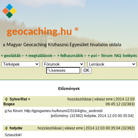
geocaching.hu ®
a Magyar Geocaching Közhasznú Egyesület hivatalos oldala
+
geoládák
~
+
megtalálások
~
+
felhasználók
~
+
poi
~
fórum
FAQ
belépés
Előzmények
SylverRat +
hozzászólásai
|
válasz erre
| 2014.12.03
Bogee
06:45:12 (32383)
g:hu fórum:
http://gpsgames.hu/forum/2/3164/ghu_android/
[
előzmény
: (32382) fodydw, 2014.12.03 00:35:04]
fodydw
hozzászólásai
|
válasz erre
| 2014.12.03 00:35:04 (32382)
Sziasztok!